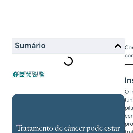
Sumário
Con
com
COMPARTILHE:
In
O I
fun
pil
cen
pro
Tratamento de câncer pode estar
tra