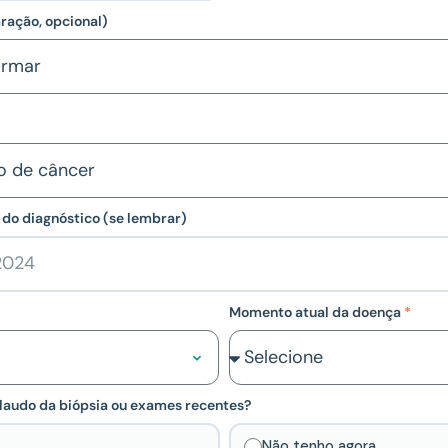
aração, opcional)
do diagnóstico (se lembrar)
Momento atual da doença
laudo da biópsia ou exames recentes?
Não tenho agora