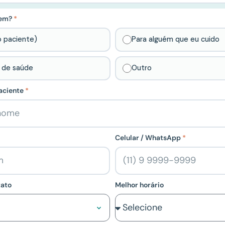
uem?
o paciente)
Para alguém que eu cuido
l de saúde
Outro
aciente
Celular / WhatsApp
tato
Melhor horário