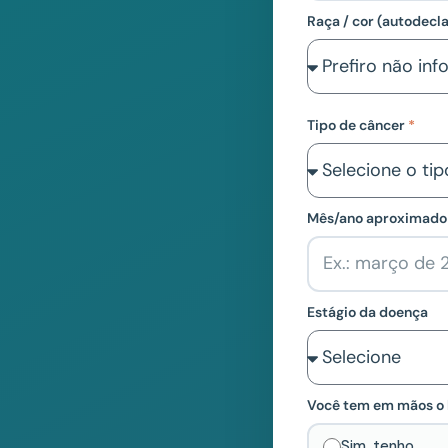
Raça / cor (autodecl
Tipo de câncer
Mês/ano aproximado 
Estágio da doença
Você tem em mãos o 
Sim, tenho