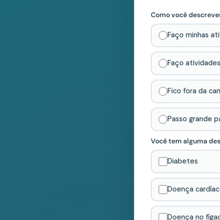
Como você descreveri
Faço minhas at
Faço atividade
Fico fora da ca
Passo grande pa
Você tem alguma des
Diabetes
Doença cardíac
Doença no fíga