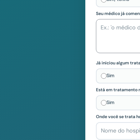
Seu médico já coment
Já iniciou algum tra
Sim
Está em tratamento
Sim
Onde você se trata ho