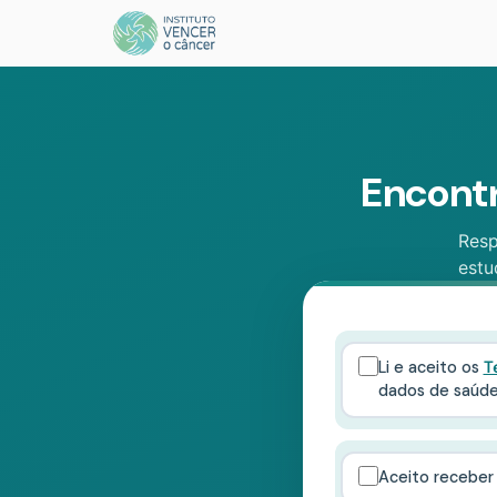
Encontr
Resp
estu
Li e aceito os
T
dados de saúde 
Aceito receber