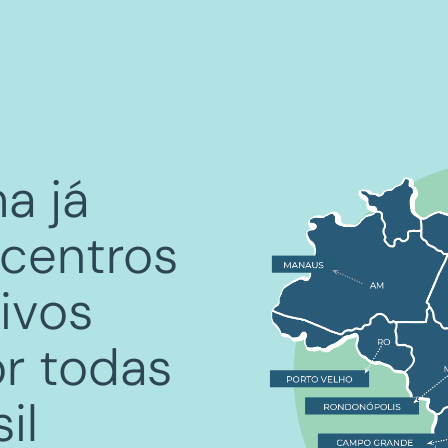
a já
centros
ivos
or todas
il