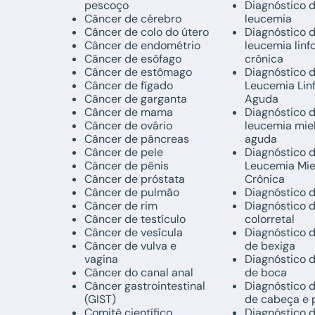
pescoço
Diagnóstico 
Câncer de cérebro
leucemia
Câncer de colo do útero
Diagnóstico 
Câncer de endométrio
leucemia linf
Câncer de esôfago
crônica
Câncer de estômago
Diagnóstico 
Câncer de fígado
Leucemia Lin
Câncer de garganta
Aguda
Câncer de mama
Diagnóstico 
Câncer de ovário
leucemia mie
Câncer de pâncreas
aguda
Câncer de pele
Diagnóstico 
Câncer de pênis
Leucemia Mie
Câncer de próstata
Crônica
Câncer de pulmão
Diagnóstico 
Câncer de rim
Diagnóstico 
Câncer de testículo
colorretal
Câncer de vesícula
Diagnóstico 
Câncer de vulva e
de bexiga
vagina
Diagnóstico 
Câncer do canal anal
de boca
Câncer gastrointestinal
Diagnóstico 
(GIST)
de cabeça e 
Comitê científico
Diagnóstico 