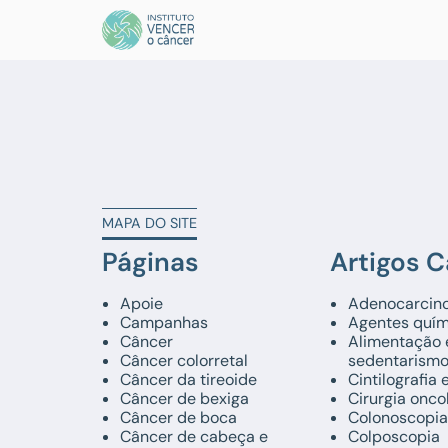
MAPA DO SITE
Páginas
Artigos 
Apoie
Adenocarcin
Campanhas
Agentes quím
Câncer
Alimentação 
Câncer colorretal
sedentarism
Câncer da tireoide
Cintilografia
Câncer de bexiga
Cirurgia onco
Câncer de boca
Colonoscopia
Câncer de cabeça e
Colposcopia