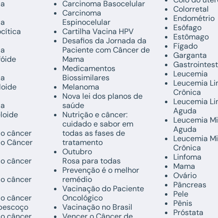
da
Carcinoma Basocelular
Colorretal
Carcinoma
Endométrio
da
Espinocelular
Esôfago
ocítica
Cartilha Vacina HPV
Estômago
Desafios da Jornada da
Fígado
da
Paciente com Câncer de
Garganta
fóide
Mama
Gastrointest
Medicamentos
Leucemia
da
Biossimilares
Leucemia Lin
loide
Melanoma
Crônica
Nova lei dos planos de
Leucemia Li
da
saúde
Aguda
loide
Nutrição e câncer:
Leucemia Mi
cuidado e sabor em
Aguda
do câncer
todas as fases de
Leucemia Mi
do Câncer
tratamento
Crônica
Outubro
Linfoma
do câncer
Rosa para todas
Mama
Prevenção é o melhor
Ovário
do câncer
remédio
Pâncreas
Vacinação do Paciente
Pele
do câncer
Oncológico
Pênis
pescoço
Vacinação no Brasil
Próstata
do câncer
Vencer o Câncer de