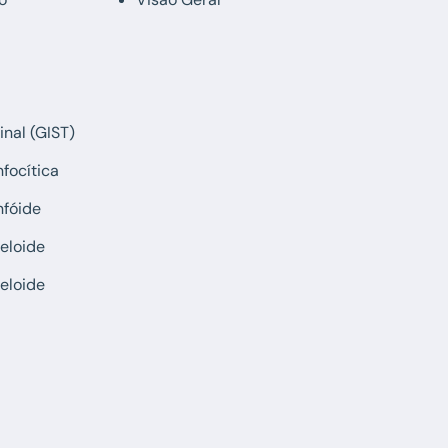
inal (GIST)
focítica
nfóide
eloide
eloide