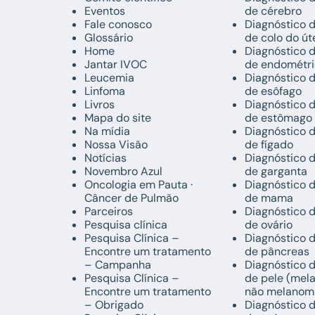
Eventos
de cérebro
Fale conosco
Diagnóstico 
Glossário
de colo do út
Home
Diagnóstico 
Jantar IVOC
de endométri
Leucemia
Diagnóstico 
Linfoma
de esôfago
Livros
Diagnóstico 
Mapa do site
de estômago
Na mídia
Diagnóstico 
Nossa Visão
de fígado
Notícias
Diagnóstico 
Novembro Azul
de garganta
Oncologia em Pauta ·
Diagnóstico 
Câncer de Pulmão
de mama
Parceiros
Diagnóstico 
Pesquisa clínica
de ovário
Pesquisa Clínica –
Diagnóstico 
Encontre um tratamento
de pâncreas
– Campanha
Diagnóstico 
Pesquisa Clínica –
de pele (mel
Encontre um tratamento
não melanom
– Obrigado
Diagnóstico 