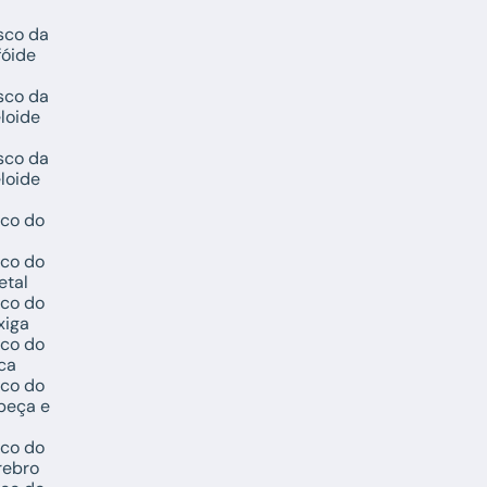
sco da
fóide
sco da
loide
sco da
loide
sco do
sco do
etal
sco do
xiga
sco do
ca
sco do
beça e
sco do
rebro