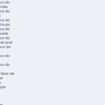
sco do
lmão
sco do
m
sco do
tículo
sco do
eoide
sco do
al anal
sco do
sco do
sco do
fator de
er
a
pia
er