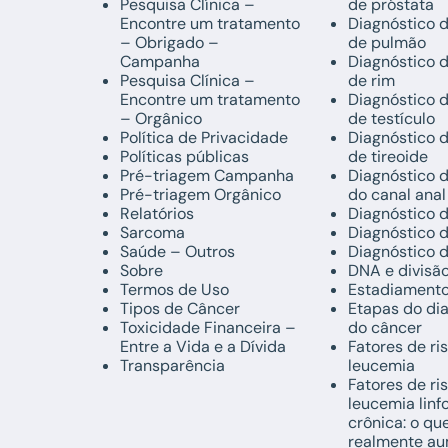
Pesquisa Clínica –
de próstata
Encontre um tratamento
Diagnóstico 
– Obrigado –
de pulmão
Campanha
Diagnóstico 
Pesquisa Clínica –
de rim
Encontre um tratamento
Diagnóstico 
– Orgânico
de testículo
Política de Privacidade
Diagnóstico 
Políticas públicas
de tireoide
Pré-triagem Campanha
Diagnóstico 
Pré-triagem Orgânico
do canal anal
Relatórios
Diagnóstico 
Sarcoma
Diagnóstico 
Saúde – Outros
Diagnóstico 
Sobre
DNA e divisão
Termos de Uso
Estadiament
Tipos de Câncer
Etapas do di
Toxicidade Financeira –
do câncer
Entre a Vida e a Dívida
Fatores de ri
Transparência
leucemia
Fatores de ri
leucemia linf
crônica: o qu
realmente au