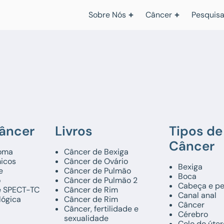
Sobre Nós
Câncer
Pesquisa
Câncer
Livros
Tipos de
Câncer
oma
Câncer de Bexiga
icos
Câncer de Ovário
Bexiga
e
Câncer de Pulmão
Boca
o
Câncer de Pulmão 2
Cabeça e p
 e SPECT-TC
Câncer de Rim
Canal anal
lógica
Câncer de Rim
Câncer
Câncer, fertilidade e
Cérebro
sexualidade
Colo do úter