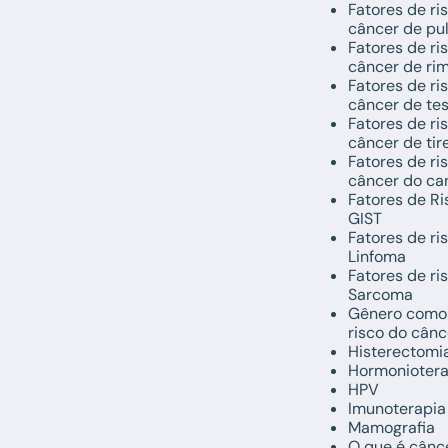
Fatores de ri
câncer de pu
Fatores de ri
câncer de ri
Fatores de ri
câncer de tes
Fatores de ri
câncer de tir
Fatores de ri
câncer do can
Fatores de Ri
GIST
Fatores de ri
Linfoma
Fatores de ri
Sarcoma
Gênero como 
risco do cânc
Histerectomi
Hormoniotera
HPV
Imunoterapia
Mamografia
O que é cânc