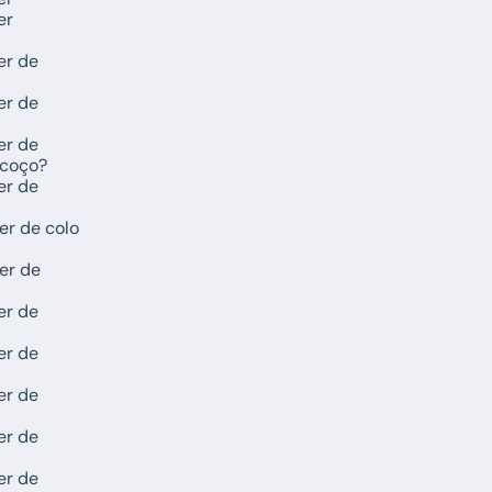
er
er de
er de
er de
scoço?
er de
er de colo
er de
er de
er de
er de
er de
er de