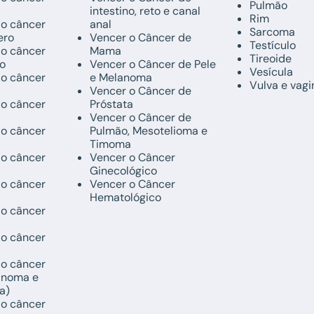
Pulmão
intestino, reto e canal
Rim
do câncer
anal
Sarcoma
ero
Vencer o Câncer de
Testículo
do câncer
Mama
Tireoide
o
Vencer o Câncer de Pele
Vesícula
do câncer
e Melanoma
Vulva e vagi
Vencer o Câncer de
do câncer
Próstata
Vencer o Câncer de
do câncer
Pulmão, Mesotelioma e
Timoma
do câncer
Vencer o Câncer
Ginecológico
do câncer
Vencer o Câncer
Hematológico
do câncer
do câncer
do câncer
anoma e
a)
do câncer