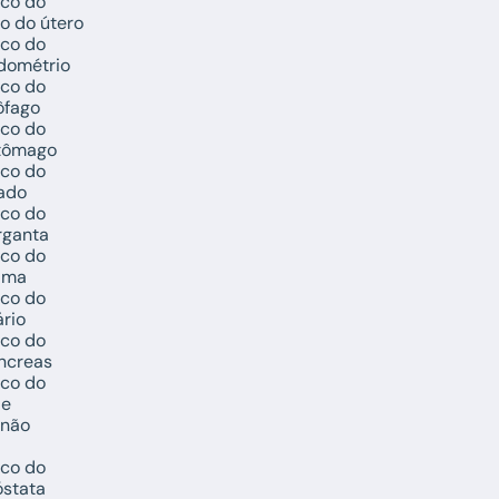
sco do
o do útero
sco do
dométrio
sco do
ôfago
sco do
stômago
sco do
gado
sco do
rganta
sco do
ama
sco do
rio
sco do
ncreas
sco do
le
 não
sco do
óstata