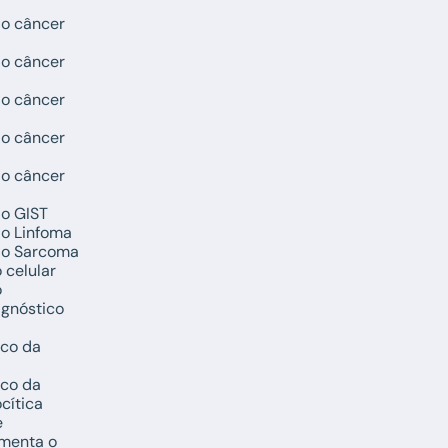
do câncer
do câncer
do câncer
do câncer
do câncer
do GIST
do Linfoma
do Sarcoma
 celular
o
agnóstico
sco da
sco da
ocítica
e
menta o