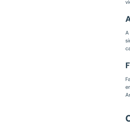
vi
A
s
c
F
F
e
A