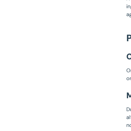
i
a
C
O
o
D
a
n