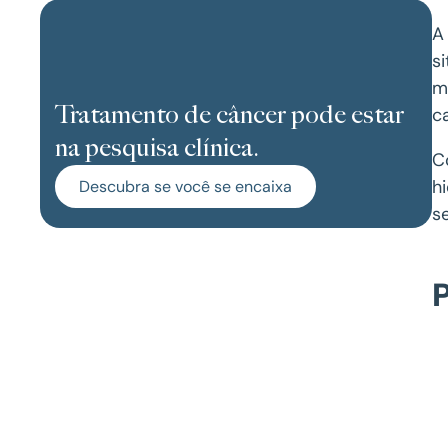
A
s
m
Tratamento de câncer pode estar
c
na pesquisa clínica.
C
h
Descubra se você se encaixa
s