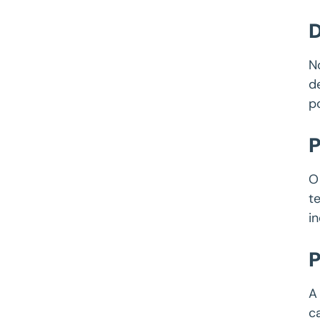
D
N
d
p
P
O
t
i
P
A
c