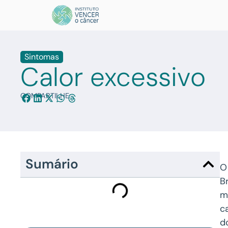
Sintomas
Calor excessivo
COMPARTILHE:
Sumário
O
B
m
c
d