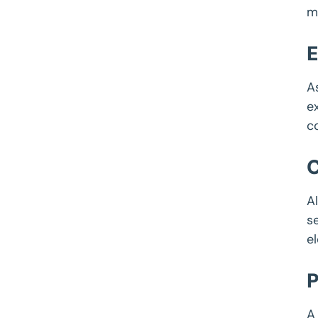
m
E
A
e
c
A
s
e
P
A