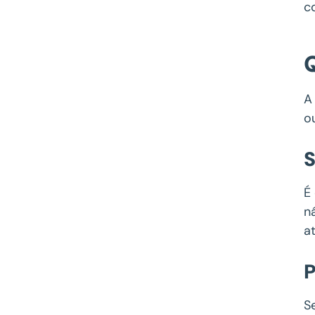
c
A
o
S
É
n
a
P
S