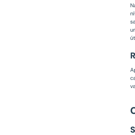
N
n
s
u
ú
R
A
c
v
S