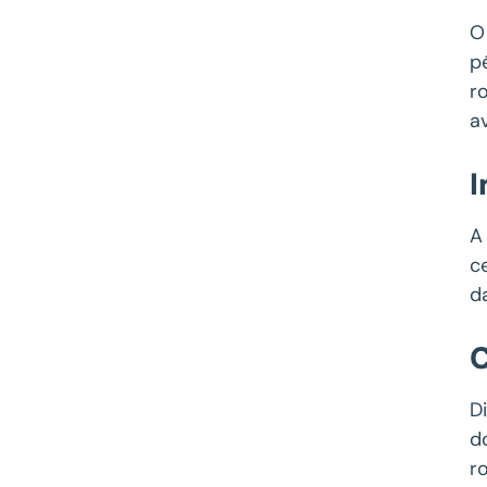
O
p
r
a
I
A
c
d
C
D
d
r