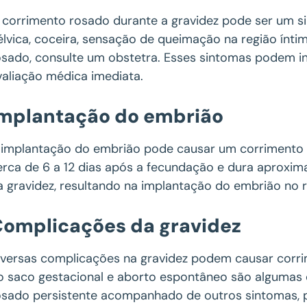
 corrimento rosado durante a gravidez pode ser um sina
élvica, coceira, sensação de queimação na região ínti
osado, consulte um obstetra. Esses sintomas podem i
valiação médica imediata.
mplantação do embrião
 implantação do embrião pode causar um corrimento r
erca de 6 a 12 dias após a fecundação e dura aproxim
a gravidez, resultando na implantação do embrião no 
omplicações da gravidez
iversas complicações na gravidez podem causar corri
o saco gestacional e aborto espontâneo são algumas 
osado persistente acompanhado de outros sintomas, pr