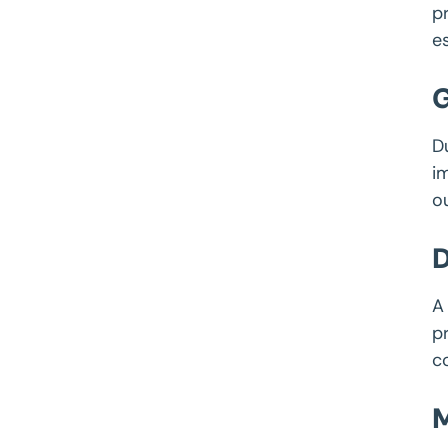
p
e
G
D
i
o
D
A
p
c