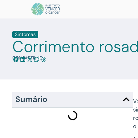
Sintomas
Corrimento rosa
COMPARTILHE:
Sumário
V
s
r
o