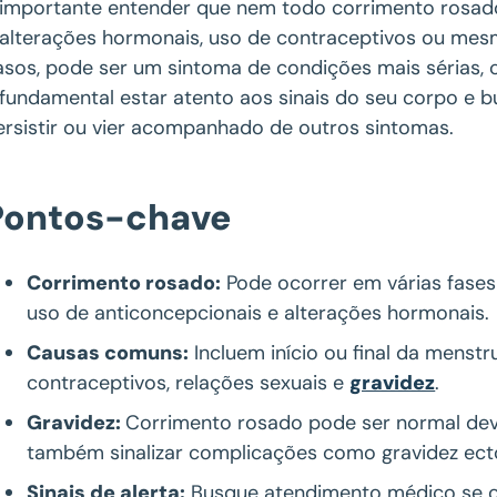
 importante entender que nem todo corrimento rosado
 alterações hormonais, uso de contraceptivos ou mesm
asos, pode ser um sintoma de condições mais sérias
 fundamental estar atento aos sinais do seu corpo e 
ersistir ou vier acompanhado de outros sintomas.
Pontos-chave
Corrimento rosado:
Pode ocorrer em várias fases 
uso de anticoncepcionais e alterações hormonais.
Causas comuns:
Incluem início ou final da menstr
contraceptivos, relações sexuais e
gravidez
.
Gravidez:
Corrimento rosado pode ser normal dev
também sinalizar complicações como gravidez ect
Sinais de alerta:
Busque atendimento médico se o c