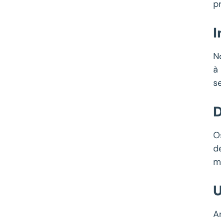
p
I
N
à
s
D
O
d
m
U
A