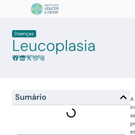
Doenças
Leucoplasia
COMPARTILHE:
Sumário
i
s
p
e