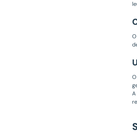
l
C
O
d
U
O
g
A
r