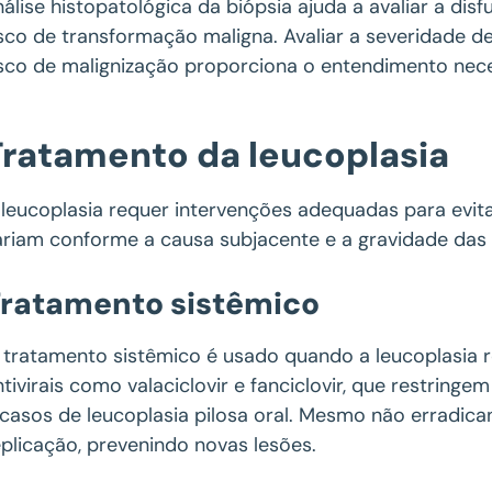
nálise histopatológica da biópsia ajuda a avaliar a dis
isco de transformação maligna. Avaliar a severidade d
isco de malignização proporciona o entendimento nec
Tratamento da leucoplasia
 leucoplasia requer intervenções adequadas para evit
ariam conforme a causa subjacente e a gravidade das 
ratamento sistêmico
 tratamento sistêmico é usado quando a leucoplasia re
ntivirais como valaciclovir e fanciclovir, que restring
 casos de leucoplasia pilosa oral. Mesmo não erradic
eplicação, prevenindo novas lesões.