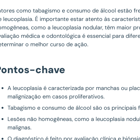
atores como tabagismo e consumo de álcool estão f
e leucoplasia. É importante estar atento às caracterís
omogêneas, como a leucoplasia nodular, têm maior pr
valiação médica e odontológica é essencial para difer
eterminar o melhor curso de ação.
Pontos-chave
A leucoplasia é caracterizada por manchas ou pla
malignização em casos proliferativos.
Tabagismo e consumo de álcool são os principais f
Lesões não homogêneas, como a leucoplasia nodul
malignas.
O diagnóstico é feito por avaliação clínica e bióps