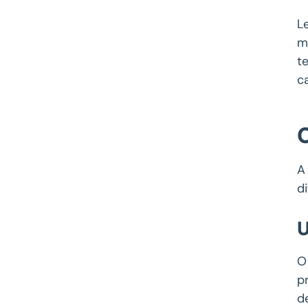
L
m
t
c
A
d
U
O
p
d