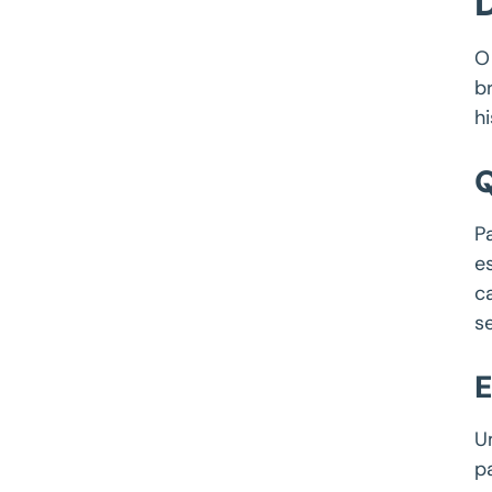
O
b
h
Q
P
e
c
s
U
p