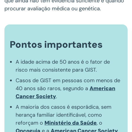
que ainda não tem evidência suficiente e quando
procurar avaliação médica ou genética.
Pontos importantes
A idade acima de 50 anos é o fator de
risco mais consistente para GIST.
Casos de GIST em pessoas com menos de
40 anos são raros, segundo a
American
Cancer Society
.
A maioria dos casos é esporádica, sem
herança familiar identificável, como
reforçam o
Ministério da Saúde
, o
Oncoguia
e a
American Cancer Society
.