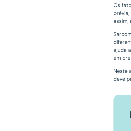
Os fat
prévia,
assim, 
Sarcom
difere
ajuda 
em cre
Neste 
deve pr