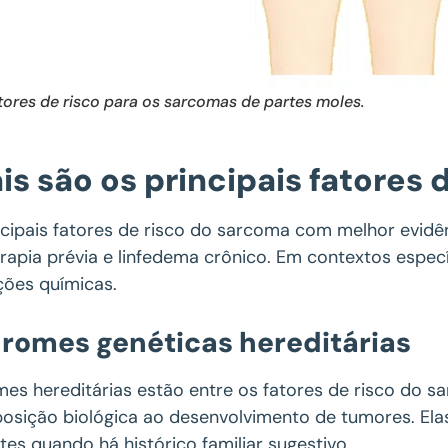
tores de risco para os sarcomas de partes moles.
is são os principais fatores
ncipais fatores de risco do sarcoma com melhor evidên
erapia prévia e linfedema crônico. Em contextos espec
ções químicas.
romes genéticas hereditárias
mes hereditárias estão entre os fatores de risco do
posição biológica ao desenvolvimento de tumores. Ela
tes quando há histórico familiar sugestivo.