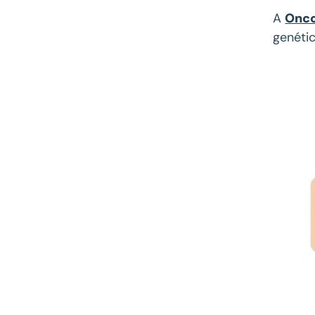
A
Onco
genétic