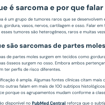
ue é sarcoma e por que falar
a é um grupo de tumores raros que se desenvolvem 
, gordura, vasos, nervos, cartilagem e osso. Falar e
 esses tumores são heterogêneos, raros e muitas vez
ue são sarcomas de partes mole
as de partes moles surgem em tecidos como gordura,
as ósseos surgem no osso. Embora ambos pertençam à
 ter perfis de risco diferentes.
sificação é ampla. Algumas fontes clínicas citam mais
to outras falam em mais de 100 subtipos histológicos
ce porque os agrupamentos mudam conforme a classi
são disponível no
PubMed Central
reforça que o subtip