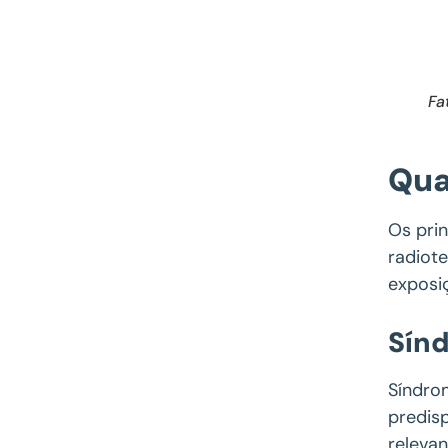
Fa
Qua
Os pri
radiot
exposi
Sínd
Síndro
predis
relevan