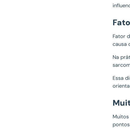
influe
Fato
Fator 
causa o
Na prá
sarcom
Essa di
orienta
Muit
Muitos
pontos 