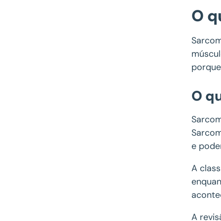
O q
Sarcom
músculo
porque
O q
Sarcom
Sarcom
e podem
A clas
enquan
aconte
A revi