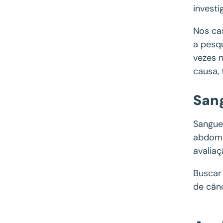
investi
Nos ca
a pesq
vezes 
causa, 
Sang
Sangue
abdomi
avaliaç
Buscar
de cân