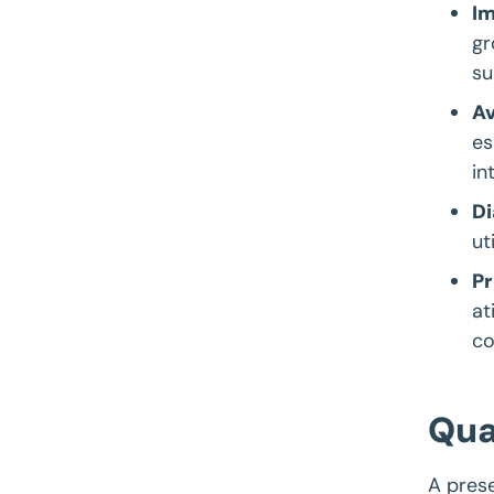
Im
gr
su
Av
es
in
Di
ut
Pr
at
co
Qua
A pres