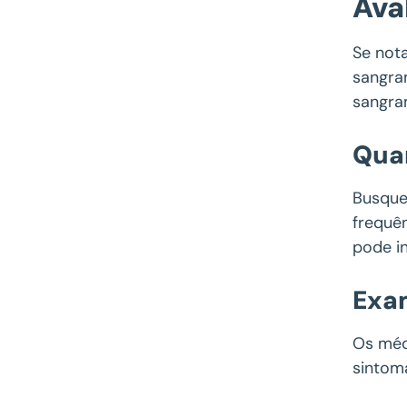
Ava
Se nota
sangra
sangra
Qua
Busque
frequên
pode i
Exa
Os méd
sintom