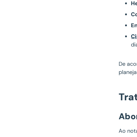
H
Co
En
Ci
di
De aco
planeja
Tra
Abor
Ao not