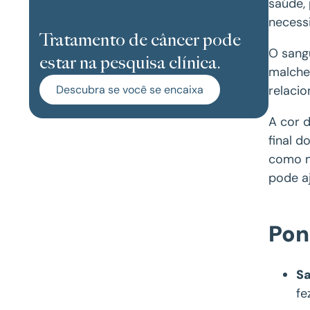
saúde,
necess
Tratamento de câncer pode
O sang
estar na pesquisa clínica.
malche
Descubra se você se encaixa
relacio
A cor 
final d
como m
pode a
Pon
Sa
fe