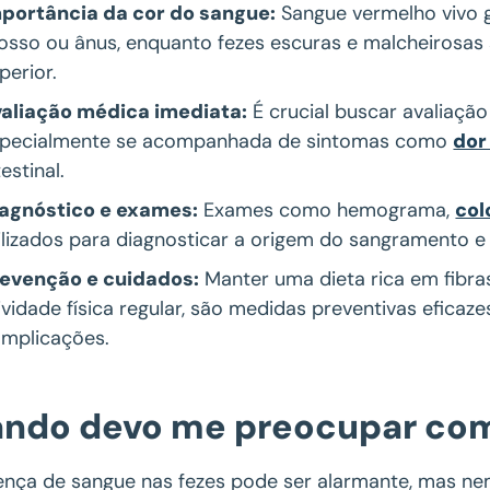
portância da cor do sangue:
Sangue vermelho vivo g
osso ou ânus, enquanto fezes escuras e malcheirosas
perior.
aliação médica imediata:
É crucial buscar avaliaçã
pecialmente se acompanhada de sintomas como
dor
testinal.
agnóstico e exames:
Exames como hemograma,
col
ilizados para diagnosticar a origem do sangramento e
evenção e cuidados:
Manter uma dieta rica em fibra
ividade física regular, são medidas preventivas eficaze
mplicações.
ndo devo me preocupar com
ença de sangue nas fezes pode ser alarmante, mas ne