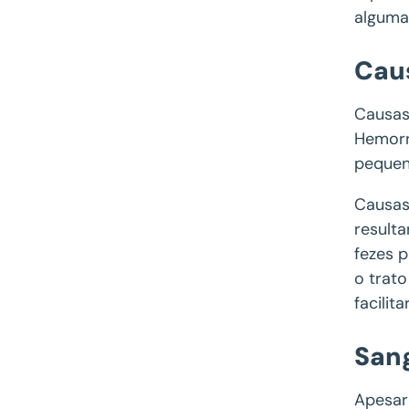
alguma
Cau
Causas 
Hemorr
pequen
Causas
result
fezes 
o trato
facilit
Sang
Apesar 