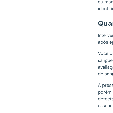
ou man
identif
Qua
Interv
após e
Você d
sangue
avalia
do san
A pres
porém,
detect
essenci