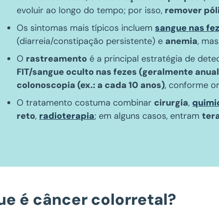
evoluir ao longo do tempo; por isso,
remover pól
Os sintomas mais típicos incluem
sangue nas fe
(diarreia/constipação persistente) e
anemia
, ma
O
rastreamento
é a principal estratégia de de
FIT/sangue oculto nas fezes (geralmente anual
colonoscopia (ex.: a cada 10 anos)
, conforme or
O tratamento costuma combinar
cirurgia
,
quimi
reto
,
radioterapia
; em alguns casos, entram
ter
ue é câncer colorretal?