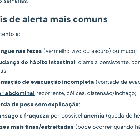
 3 semanas.
is de alerta mais comuns
tento a:
ngue nas fezes
(vermelho vivo ou escuro) ou muco;
dança do hábito intestinal
: diarreia persistente, c
as;
ensação de evacuação incompleta
(vontade de evacu
or abdominal
recorrente, cólicas, distensão/inchaço;
rda de peso sem explicação
;
ansaço e fraqueza
por possível
anemia
(queda de he
zes mais finas/estreitadas
(pode ocorrer quando há 