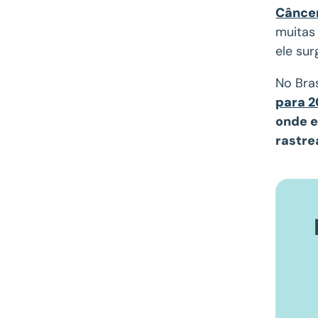
Cânce
muitas
ele su
No Bras
para 
onde e
rastre