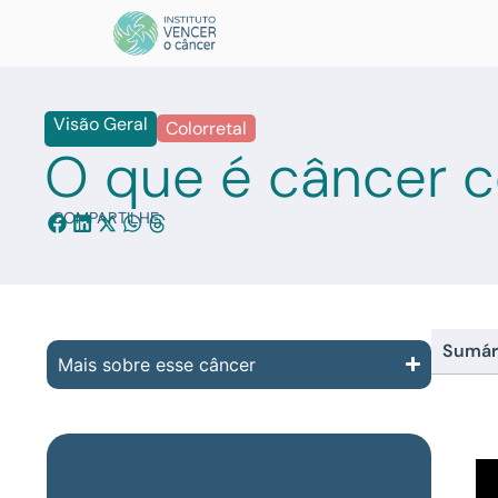
Visão Geral
Colorretal
O que é câncer co
COMPARTILHE:
Sumár
Mais sobre esse câncer