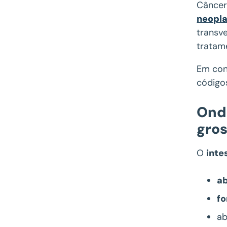
Câncer
neopla
transv
tratam
Em con
códigos
Onde
gro
O
inte
ab
fo
ab