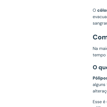
O
cólo
evacua
sangra
Como
Na mai
tempo 
O qu
Pólipo
alguns
altera
Esse é