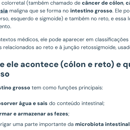
 colorretal (também chamado de
câncer de cólon
,
c
sia
maligna que se forma no
intestino grosso
. Ele p
erso, esquerdo e sigmoide) e também no reto, e essa l
ento.
textos médicos, ele pode aparecer em classificaçõe
 relacionados ao reto e à junção retossigmoide, usad
 ele acontece (cólon e reto) e q
sso
stino grosso
tem como funções principais:
sorver água e sais
do conteúdo intestinal;
rmar e armazenar as fezes
;
rigar uma parte importante da
microbiota intestinal