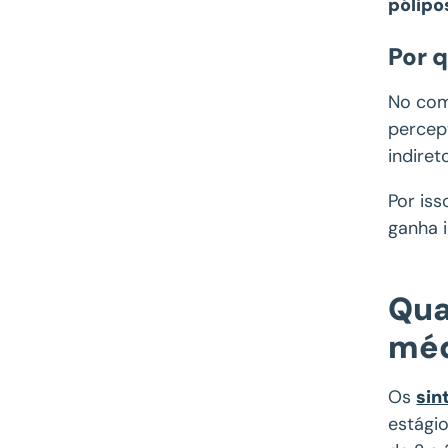
pólipo
Por 
No com
percep
indire
Por is
ganha 
Qua
méd
Os
sin
estágio