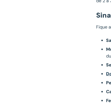
de 2 a
Sina
Fique a
Sa
Mu
du
S
D
Pe
C
Fe