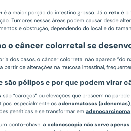
n
é a maior porção do intestino grosso. Já o
reto
é o 
ção. Tumores nessas áreas podem causar desde altera
mentos e obstrução, dependendo do local e do taman
 o câncer colorretal se desenvo
oria dos casos, o câncer colorretal não aparece “do n
a partir de alterações na mucosa intestinal, frequ
e são pólipos e por que podem virar c
s
são “caroços” ou elevações que crescem na parede i
 tipos, especialmente os
adenomatosos (adenomas)
ções genéticas e se transformar em
adenocarcinoma
 um ponto-chave:
a colonoscopia não serve apenas 