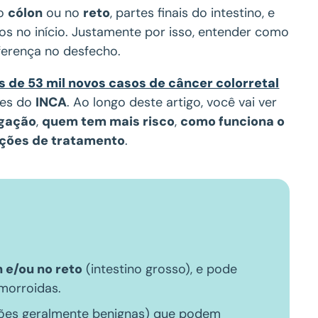
no
cólon
ou no
reto
, partes finais do intestino, e
os no início. Justamente por isso, entender como
ferença no desfecho.
s de 53 mil novos casos de câncer colorretal
ões do
INCA
. Ao longo deste artigo, você vai ver
igação
,
quem tem mais risco
,
como funciona o
pções de tratamento
.
n e/ou no reto
(intestino grosso), e pode
morroidas.
ões geralmente benignas) que podem