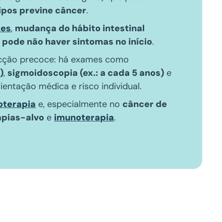
ipos previne câncer
.
zes
,
mudança do hábito intestinal
s
pode não haver sintomas no início
.
tecção precoce: há exames como
)
,
sigmoidoscopia (ex.: a cada 5 anos)
e
ientação médica e risco individual.
oterapia
e, especialmente no
câncer de
apias-alvo
e
imunoterapia
.