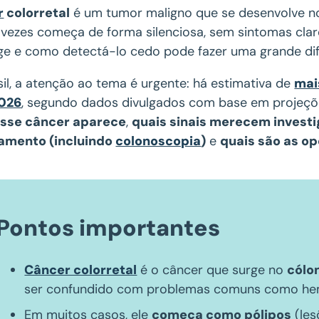
r
colorretal
é um tumor maligno que se desenvolve 
 vezes começa de forma silenciosa, sem sintomas clar
rge e como detectá-lo cedo pode fazer uma grande di
il, a atenção ao tema é urgente: há estimativa de
mai
2026
, segundo dados divulgados com base em projeç
sse câncer aparece
,
quais sinais merecem invest
amento (incluindo
colonoscopia
)
e
quais são as o
Pontos importantes
Câncer colorretal
é o câncer que surge no
cólo
ser confundido com problemas comuns como he
Em muitos casos, ele
começa como pólipos
(les