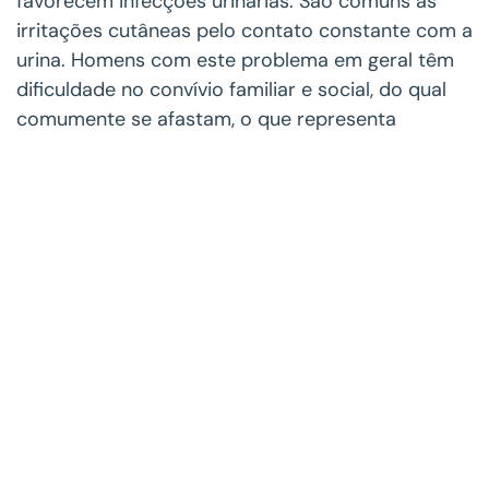
favorecem infecções urinárias. São comuns as
irritações cutâneas pelo contato constante com a
urina. Homens com este problema em geral têm
dificuldade no convívio familiar e social, do qual
comumente se afastam, o que representa
alteração importante na sua qualidade de vida. A
medicina pode aliviar ou mesmo curar este
problema por meio de medicamentos específicos,
fisioterapia e eventuais procedimentos cirúrgicos.
Instituto Vencer o Câncer
O Instituto Vencer o Câncer é uma Organização
da Sociedade Civil de Interesse Público (OSCIP),
fundada pelos oncologistas Dr. Antonio Carlos