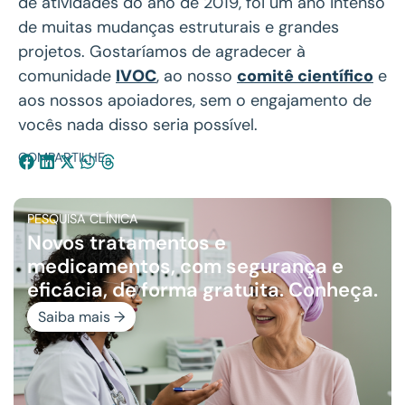
de atividades do ano de 2019, foi um ano intenso
de muitas mudanças estruturais e grandes
projetos. Gostaríamos de agradecer à
comunidade
IVOC
, ao nosso
comitê científico
e
aos nossos apoiadores, sem o engajamento de
vocês nada disso seria possível.
COMPARTILHE:
PESQUISA CLÍNICA
Novos tratamentos e
medicamentos, com segurança e
eficácia, de forma gratuita. Conheça.
Saiba mais →