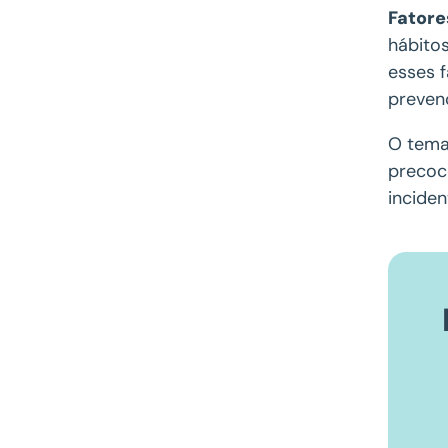
Fatore
hábito
esses 
preven
O tema
precoc
incide