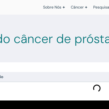
Sobre Nós
Câncer
Pesquisa
do câncer de próst
io