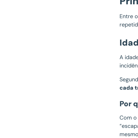
Pri
Entre o
repeti
Ida
A idade
incidê
Segund
cada t
Por 
Com o 
“escap
mesmo 