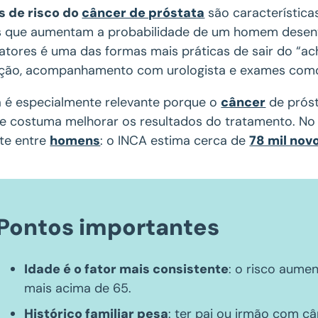
s de risco do
câncer de próstata
são características
s que aumentam a probabilidade de um homem desenvo
fatores é uma das formas mais práticas de sair do “a
ção, acompanhamento com urologista e exames como 
 é especialmente relevante porque o
câncer
de próst
e costuma melhorar os resultados do tratamento. No B
nte entre
homens
: o INCA estima cerca de
78 mil nov
Pontos importantes
Idade é o fator mais consistente
: o risco aume
mais acima de 65.
Histórico familiar pesa
: ter pai ou irmão com c