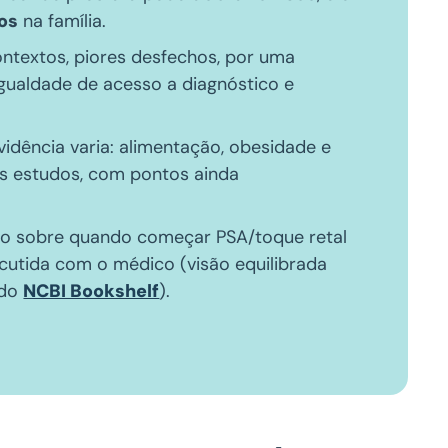
os
na família.
ontextos, piores desfechos, por uma
igualdade de acesso a diagnóstico e
evidência varia: alimentação, obesidade e
s estudos, com pontos ainda
são sobre quando começar PSA/toque retal
scutida com o médico (visão equilibrada
 do
NCBI Bookshelf
).