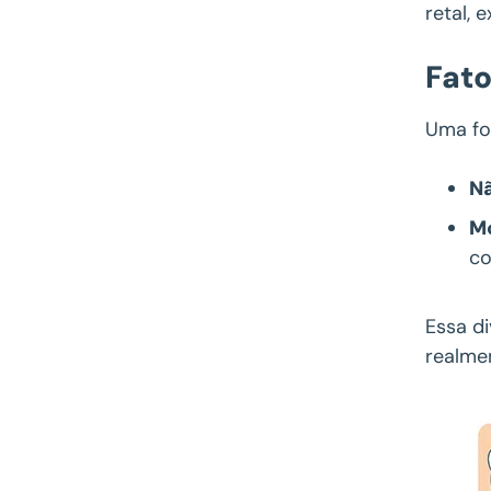
retal,
Fato
Uma fo
Nã
Mo
co
Essa di
realme