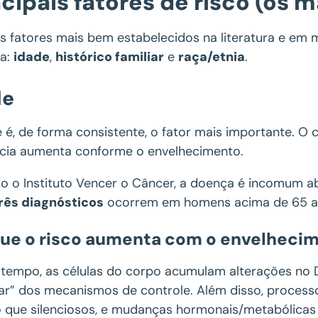
ncipais fatores de risco (os 
s fatores mais bem estabelecidos na literatura e em 
da:
idade
,
histórico familiar
e
raça/etnia
.
de
 é, de forma consistente, o fator mais importante. O
ncia aumenta conforme o envelhecimento.
o o Instituto Vencer o Câncer, a doença é incomum a
rês diagnósticos
ocorrem em homens acima de 65 a
que o risco aumenta com o envelheci
tempo, as células do corpo acumulam alterações no D
ar” dos mecanismos de controle. Além disso, processo
que silenciosos, e mudanças hormonais/metabólicas 