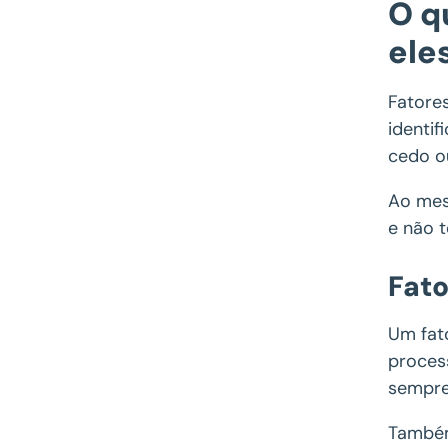
O q
ele
Fatore
identi
cedo o
Ao mes
e não t
Fato
Um fat
proces
sempre
Também