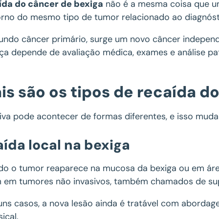
ída do câncer de bexiga
não é a mesma coisa que um
orno do mesmo tipo de tumor relacionado ao diagnósti
undo câncer primário, surge um novo câncer independ
nça depende de avaliação médica, exames e análise pa
is são os tipos de recaída d
diva pode acontecer de formas diferentes, e isso mud
ída local na bexiga
do o tumor reaparece na mucosa da bexiga ou em área
em tumores não invasivos, também chamados de supe
uns casos, a nova lesão ainda é tratável com abordage
sical.