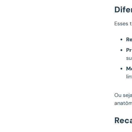
Dife
Esses 
Re
P
su
M
li
Ou seja
anatôm
Rec