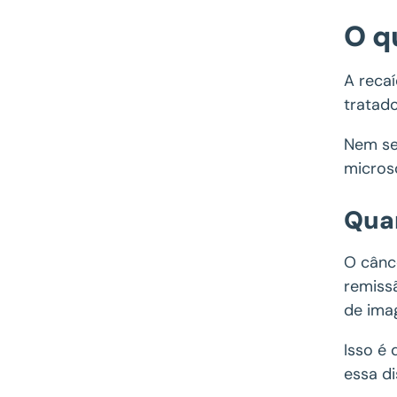
O q
A reca
tratado
Nem se
micros
Quan
O cânc
remiss
de imag
Isso é
essa di