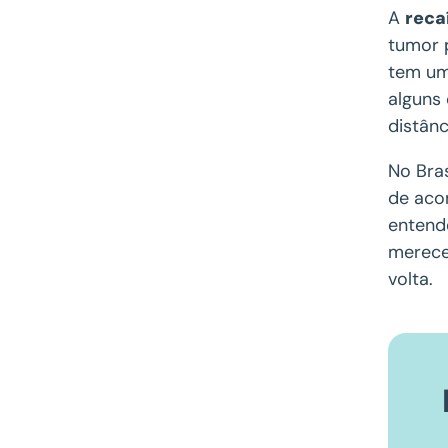
A
reca
tumor 
tem um
alguns 
distânc
No Bras
de aco
entend
merece
volta.