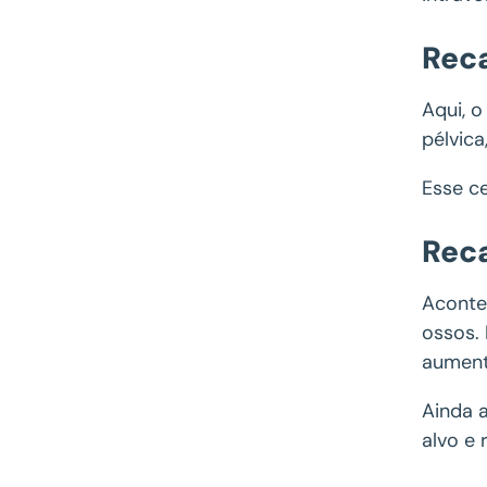
Reca
Aqui, o
pélvic
Esse ce
Reca
Aconte
ossos. 
aument
Ainda a
alvo e 