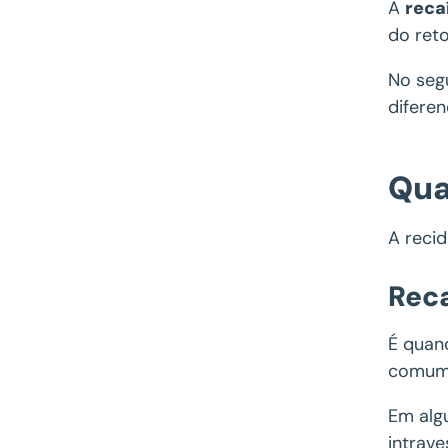
A
reca
do ret
No seg
difere
Qua
A reci
Reca
É quan
comum 
Em alg
intrave