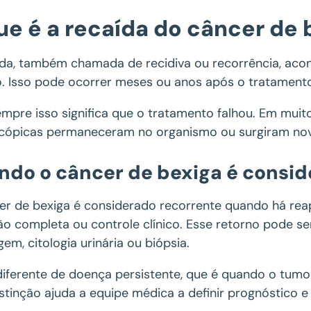
ue é a recaída do câncer de 
ída, também chamada de recidiva ou recorrência, acon
. Isso pode ocorrer meses ou anos após o tratamento 
mpre isso significa que o tratamento falhou. Em muit
cópicas permaneceram no organismo ou surgiram nova
do o câncer de bexiga é consid
er de bexiga é considerado recorrente quando há re
ão completa ou controle clínico. Esse retorno pode s
em, citologia urinária ou biópsia.
 diferente de doença persistente, que é quando o tumo
stinção ajuda a equipe médica a definir prognóstico e