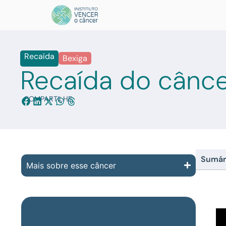
Recaída
Bexiga
Recaída do cânce
COMPARTILHE:
Sumár
Mais sobre esse câncer