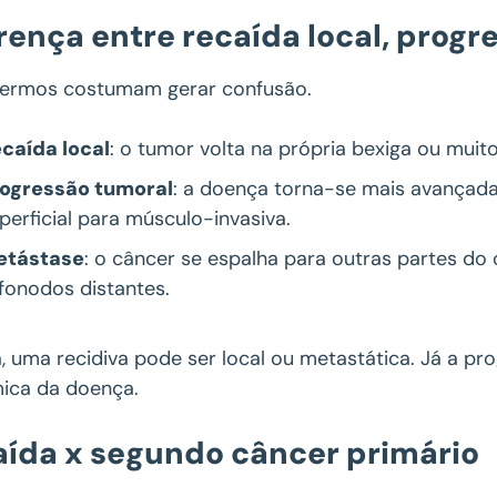
rença entre recaída local, prog
termos costumam gerar confusão.
caída local
: o tumor volta na própria bexiga ou muito 
rogressão tumoral
: a doença torna-se mais avançada
perficial para músculo-invasiva.
etástase
: o câncer se espalha para outras partes do
nfonodos distantes.
, uma recidiva pode ser local ou metastática. Já a pr
ica da doença.
aída x segundo câncer primário