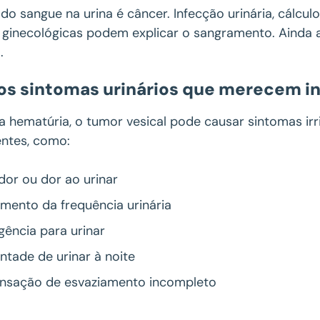
o sangue na urina é câncer. Infecção urinária, cálcul
 ginecológicas podem explicar o sangramento. Ainda 
.
os sintomas urinários que merecem i
 hematúria, o tumor vesical pode causar sintomas irri
entes, como:
dor ou dor ao urinar
mento da frequência urinária
gência para urinar
ntade de urinar à noite
nsação de esvaziamento incompleto