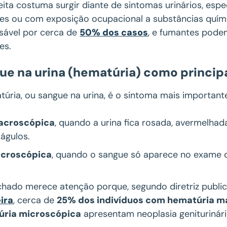
eita costuma surgir diante de sintomas urinários, es
es ou com exposição ocupacional a substâncias quími
sável por cerca de
50% dos casos
, e fumantes podem
es.
ue na urina (hematúria) como principal
úria, ou sangue na urina, é o sintoma mais importante
acroscópica
, quando a urina fica rosada, avermelha
águlos.
icroscópica
, quando o sangue só aparece no exame d
chado merece atenção porque, segundo diretriz publi
eira
, cerca de
25% dos indivíduos com hematúria m
úria microscópica
apresentam neoplasia geniturinári