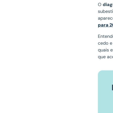
O
diag
subest
aparec
para 
Entend
cedo e
quais 
que ac