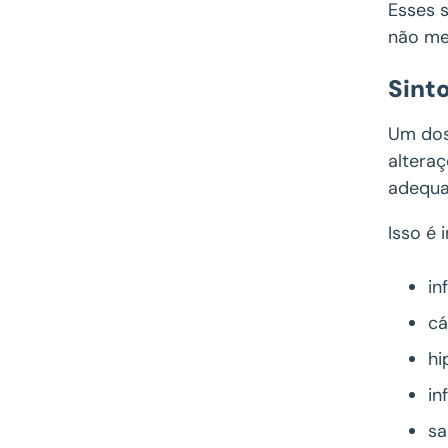
Esses 
não me
Sint
Um dos
altera
adequad
Isso é
in
cá
hi
in
sa