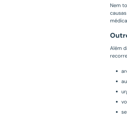
Nem tod
causas
médica
Outr
Além da
recorr
ar
au
ur
vo
se