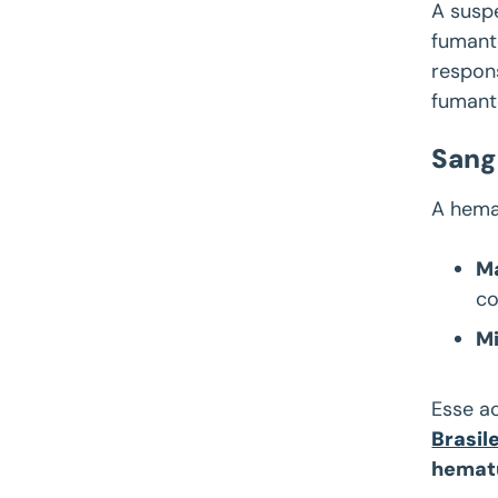
A susp
fumant
respon
fumant
Sang
A hemat
M
co
M
Esse a
Brasil
hemat