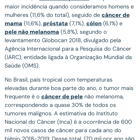
maior incidência quando consideramos homens e
mulheres (11,6% do total), seguido de
câncer de
mama
(11,6%),
próstata
(7,1%),
cólon
(6,1%) e
pele não melanoma
(5,8%), segundo o
levantamento Globocan 2018, divulgado pela
Agência Internacional para a Pesquisa do Câncer
(IARC), entidade ligada à Organização Mundial da
Saúde (OMS).
No Brasil, país tropical com temperaturas
elevadas durante boa parte do ano, o tumor mais
frequente é o
câncer de pele
não melanoma,
correspondendo a quase 30% de todos os
tumores malignos. A estimativa do Instituto
Nacional do Câncer (Inca) é a ocorrência de 600
mil novos casos de câncer para cada ano do
biênio 2018-2019. Desse total, 170 mil por ano são