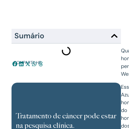
Sumário
Qua
hom
COMPARTILHE:
per
Wes
Ess
Azu
ho
do 
Tratamento de câncer pode estar
hor
na pesquisa clínica.
dos