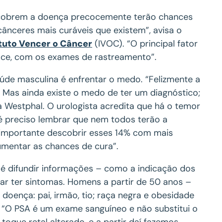
scobrem a doença precocemente terão chances
ânceres mais curáveis que existem”, avisa o
ituto Vencer o Câncer
(IVOC). “O principal fator
coce, com os exames de rastreamento”.
de masculina é enfrentar o medo. “Felizmente a
. Mas ainda existe o medo de ter um diagnóstico;
a Westphal. O urologista acredita que há o temor
 é preciso lembrar que nem todos terão a
 importante descobrir esses 14% com mais
umentar as chances de cura”.
 é difundir informações – como a indicação dos
ar ter sintomas. Homens a partir de 50 anos –
a doença: pai, irmão, tio; raça negra e obesidade
 “O PSA é um exame sanguíneo e não substitui o
oque retal alterado, e a partir daí fazemos