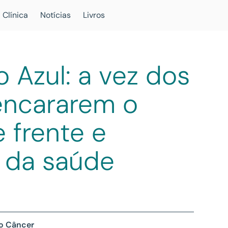
 Clínica
Notícias
Livros
Azul: a vez dos
ncararem o
 frente e
 da saúde
 o Câncer