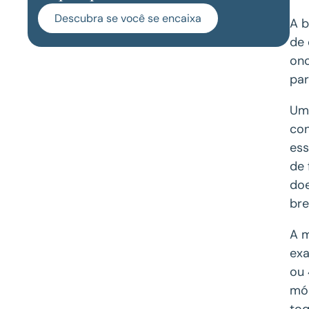
Descubra se você se encaixa
A b
de 
onc
par
Um 
con
ess
de 
doe
bre
A m
exa
ou 
mór
toq