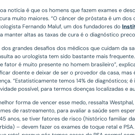
oa notícia é que os homens que fazem exames e de
cura muito maiores. “O câncer de próstata é um dos c
ologista Fernando Maluf, um dos fundadores do
Inst
a manter altas as taxas de cura é o diagnóstico pre
dos grandes desafios dos médicos que cuidam da saú
sulta ao urologista tem sido bastante mais frequente
e fator é muito presente no homem brasileiro”, explic
ficar doente e deixar de ser o provedor da casa, mas
nça. “Estatisticamente temos 14% de diagnósticos; é
vidade possível, para termos doenças localizadas e a
elhor forma de vencer esse medo, ressalta Westphal,
mes de rastreamento, para avaliar a saúde sem esper
45 anos, se tiver fatores de risco (histórico familiar d
bida) – devem fazer os exames de toque retal e PSA.
ue retal, porque nós temos casos de PSA normal com t