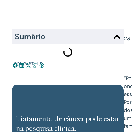
Sumário
28 
COMPARTILHE:
“Po
onc
ess
Por
dos
Tratamento de câncer pode estar
um 
fam
na pesquisa clínica.