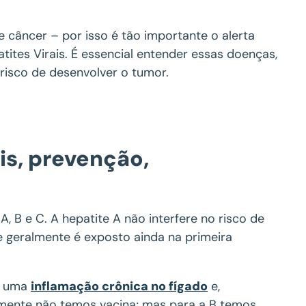
e câncer – por isso é tão importante o alerta
tites Virais. É essencial entender essas doenças,
 risco de desenvolver o tumor.
ais, prevenção,
A, B e C. A hepatite A não interfere no risco de
te geralmente é exposto ainda na primeira
ir uma
inflamação crônica no fígado
e,
izmente não temos vacina; mas para a B temos