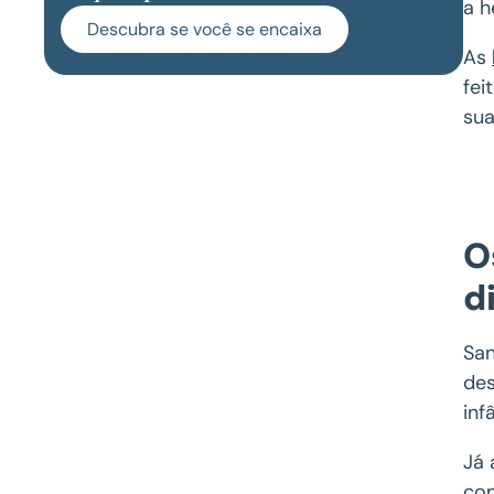
a h
Descubra se você se encaixa
As
fei
su
O
d
San
des
inf
Já 
con