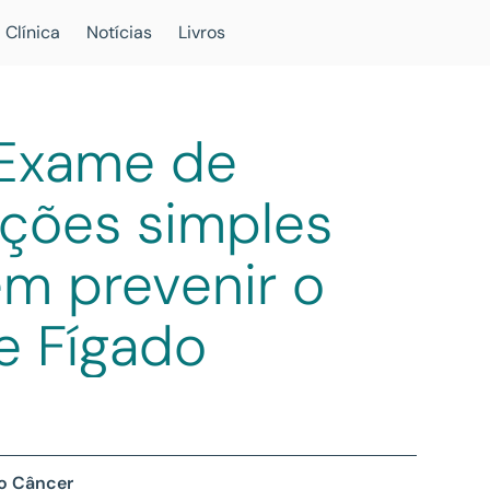
 Clínica
Notícias
Livros
 Exame de
ações simples
m prevenir o
e Fígado
 o Câncer