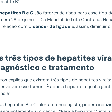
epatite B”.
hepatites B e C
são fatores de risco para esse tipo d
ta em 28 de julho – Dia Mundial de Luta Contra as Hepa
a relação com o
câncer de fígado
e, assim, diminuir o
s três tipos de hepatites vir
iagnóstico e tratamento
tos explica que existem três tipos de hepatites virais: 
envolver esse tumor. “É aquela hepatite à qual a gen
ância”.
as hepatites B e C, alerta o oncologista, podem induz
sequentemente, um câncer. “Para a hepatite C, infel