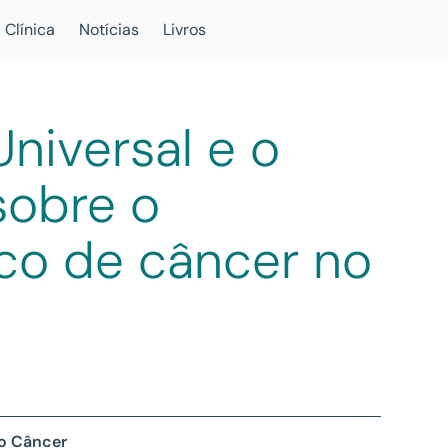
 Clínica
Notícias
Livros
niversal e o
sobre o
co de câncer no
 o Câncer