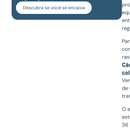
pro
Descubra se você se encaixa
equ
ent
reg
Pa
con
ras
Câ
col
Ven
de 
tra
O e
est
36 