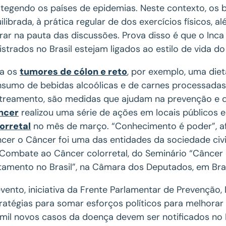
tegendo os países de epidemias. Neste contexto, os 
ilibrada, à prática regular de dos exercícios físicos
rar na pauta das discussões. Prova disso é que o In
istrados no Brasil estejam ligados ao estilo de vida do
ra os
tumores de cólon e reto
, por exemplo, uma dieta
sumo de bebidas alcoólicas e de carnes processada
treamento, são medidas que ajudam na prevenção e 
ncer
realizou uma série de ações em locais públicos e
orretal
no mês de março. “Conhecimento é poder”, af
cer o Câncer foi uma das entidades da sociedade civi
Combate ao Câncer colorretal, do Seminário “Câncer d
tamento no Brasil”, na Câmara dos Deputados, em Bras
vento, iniciativa da Frente Parlamentar de Prevenção,
ratégias para somar esforços políticos para melhorar
mil novos casos da doença devem ser notificados no 