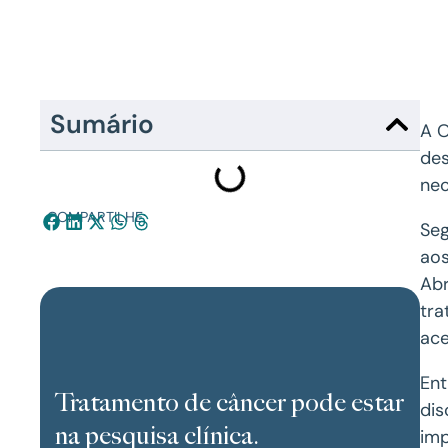
Sumário
A O
des
nec
COMPARTILHE:
Seg
aos
Abr
tra
ace
Ent
Tratamento de câncer pode estar
dis
na pesquisa clínica.
imp