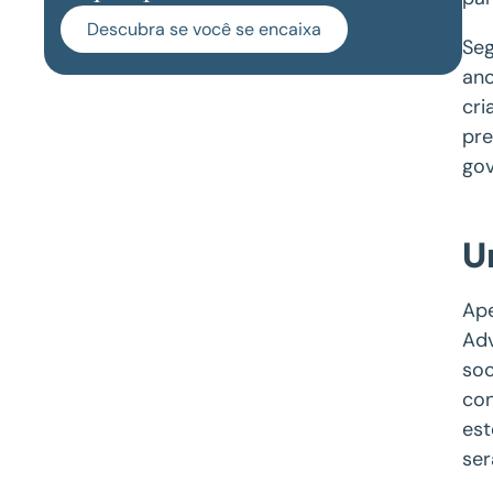
Descubra se você se encaixa
Seg
ano
cri
pre
gov
U
Ape
Adv
soc
con
est
ser