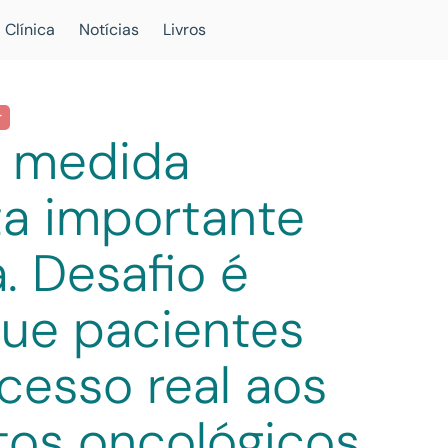
 Clínica
Notícias
Livros
r
 medida
ta importante
. Desafio é
que pacientes
cesso real aos
tos oncológicos