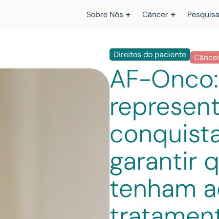
Sobre Nós
Câncer
Pesquisa
Direitos do paciente
Cânce
AF-Onco:
represen
conquista
garantir 
tenham a
tratamen