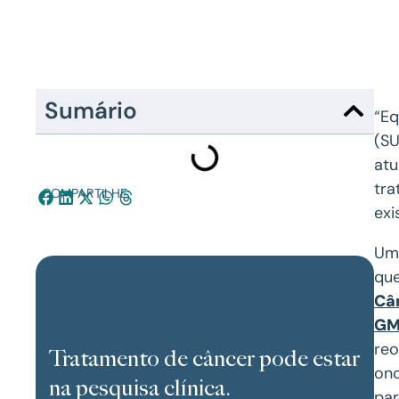
Sumário
“Eq
(SU
atu
tra
COMPARTILHE:
exi
Um 
que
Câ
GM
reo
Tratamento de câncer pode estar
onc
na pesquisa clínica.
par