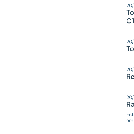
20
To
CT
20
To
20
R
20
Ra
Ent
em 