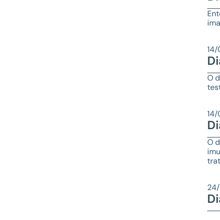
Ent
ima
14/
Di
O d
tes
14/
Di
O d
imu
tra
24
Di