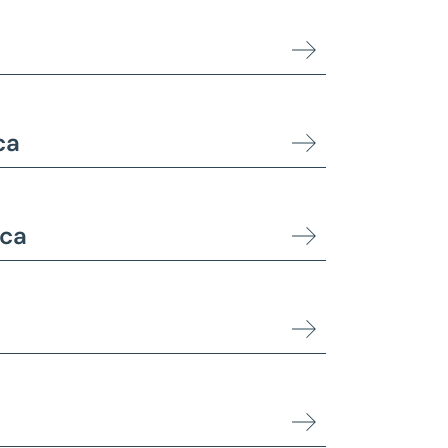
ca
ica