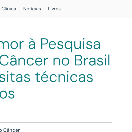
 Clínica
Notícias
Livros
mor à Pesquisa
Câncer no Brasil
isitas técnicas
ros
 o Câncer