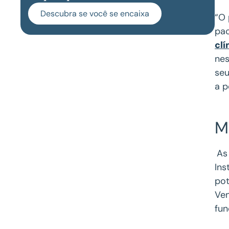
Descubra se você se encaixa
“O 
pac
clí
nes
seu
a p
M
As
Ins
pot
Ven
fun