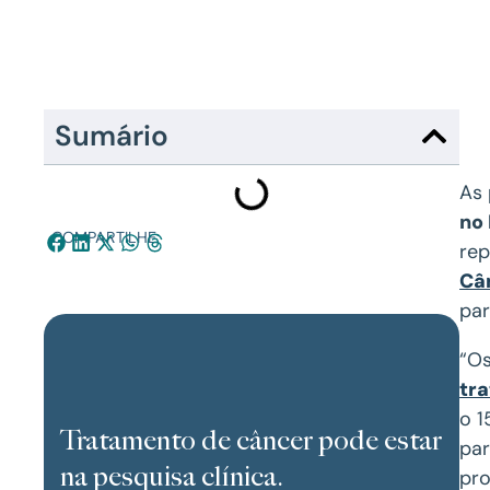
Sumário
As 
no 
COMPARTILHE:
re
Câ
par
“Os
tr
o 1
Tratamento de câncer pode estar
par
na pesquisa clínica.
pro