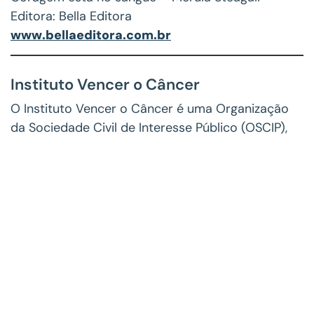
Editora: Bella Editora
www.bellaeditora.com.br
Instituto Vencer o Câncer
O Instituto Vencer o Câncer é uma Organização
da Sociedade Civil de Interesse Público (OSCIP),
fundada pelos oncologistas Dr. Antonio Carlos
Buzaid e Dr. Fernando Cotait Maluf, com atuação
em 3 pilares: (1) Informação de excelência e
educação para prevenção do câncer. (2)
Implementação de centros de pesquisa clínica
para a descoberta de novos medicamentos. (3)
Articulação para promoção de políticas públicas
em prol da melhoria e ampliação do acesso à
prevenção, ao tratamento e à cura do câncer.