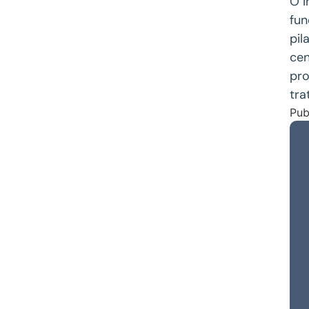
O I
fun
pil
cen
pro
tra
Pub