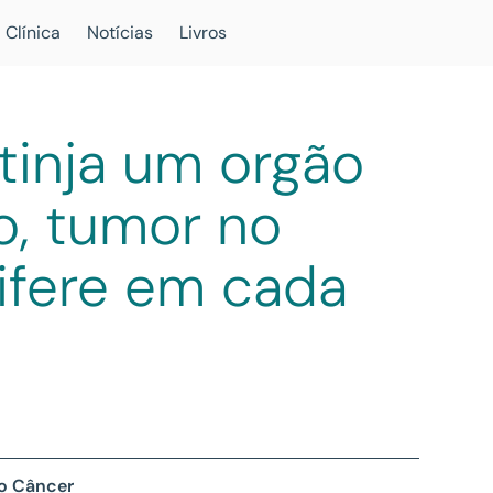
 Clínica
Notícias
Livros
tinja um orgão
o, tumor no
ifere em cada
 o Câncer