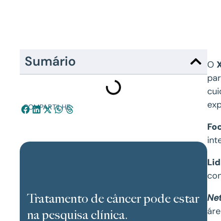
Sumário
O
par
cui
exp
COMPARTILHE:
Fo
int
Li
con
Tratamento de câncer pode estar
Ne
áre
na pesquisa clínica.