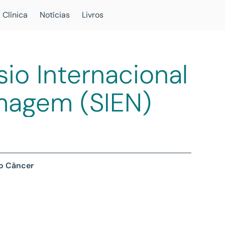
 Clínica
Notícias
Livros
sio Internacional
magem (SIEN)
 o Câncer