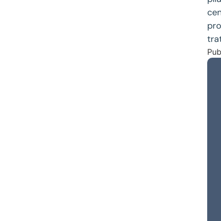
cen
pro
tra
Pub