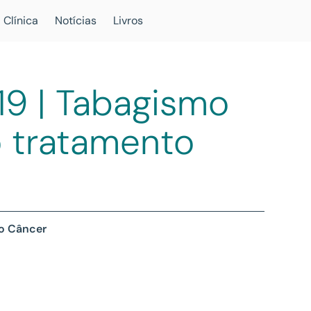
 Clínica
Notícias
Livros
9 | Tabagismo
o tratamento
 o Câncer