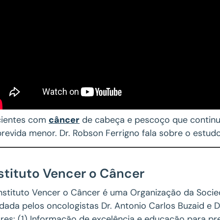
cientes com
câncer
de cabeça e pescoço que contin
revida menor. Dr. Robson Ferrigno fala sobre o estudo,
stituto Vencer o Câncer
nstituto Vencer o Câncer é uma Organização da Socieda
dada pelos oncologistas Dr. Antonio Carlos Buzaid e 
ares: (1) Informação de excelência e educação para p