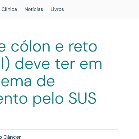
 Clínica
Notícias
Livros
 cólon e reto
al) deve ter em
stema de
ento pelo SUS
 o Câncer