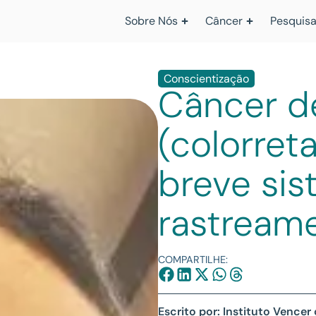
Sobre Nós
Câncer
Pesquisa
Conscientização
Câncer de
(colorret
breve si
rastream
COMPARTILHE:
Escrito por: Instituto Vencer