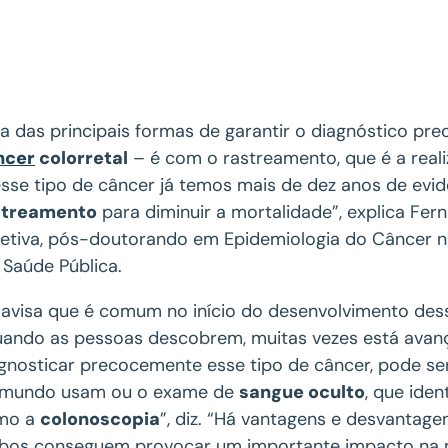
 das principais formas de garantir o diagnóstico pre
ncer
colorretal
– é com o rastreamento, que é a real
sse tipo de câncer já temos mais de dez anos de evid
streamento
para diminuir a mortalidade”, explica Fer
etiva, pós-doutorando em Epidemiologia do Câncer n
Saúde Pública.
 avisa que é comum no início do desenvolvimento des
ando as pessoas descobrem, muitas vezes está avanç
gnosticar precocemente esse tipo de câncer, pode se
 mundo usam ou o exame de
sangue oculto
, que ide
mo a
colonoscopia
”, diz. “Há vantagens e desvantag
os conseguem provocar um importante impacto na mo