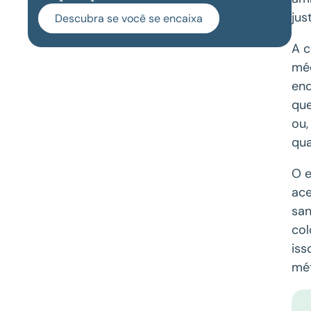
jus
Descubra se você se encaixa
A c
méd
end
que
ou,
qua
O e
ace
san
col
iss
mét