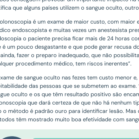
tifica que alguns países utilizem o sangue oculto, out
olonoscopia é um exame de maior custo, com maior es
ico endoscopista e muitas vezes um anestesista pre
oscopia o paciente precisa ficar mais de 24 horas co
 é um pouco desgastante e que pode gerar recusa do
 ainda, fazer o preparo inadequado, que não possibili
lquer procedimento médico, tem riscos inerentes”.
xame de sangue oculto nas fezes tem custo menor e, 
itabilidade das pessoas que se submetem ao exame. 
gue oculto e os que têm resultado positivo são enc
onoscopia que dará certeza de que não há nenhum ti
o o método é padrão ouro para identificar lesão. M
odos têm mostrado muito boa efetividade com sangu