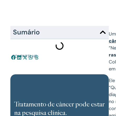
Sumário
Uma
câ
“Ne
ra
COMPARTILHE:
Col
em 
Ele
“Qu
dia
no
Tratamento de câncer pode estar
co
na pesquisa clínica.
amb