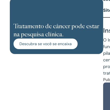
Sit
Tratamento de câncer pode estar
In
na pesquisa clínica.
O I
Descubra se você se encaixa
fun
pil
cen
pro
tra
Pub