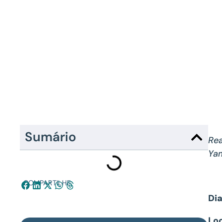
Sumário
Rea
Yam
COMPARTILHE:
Dia
Lo