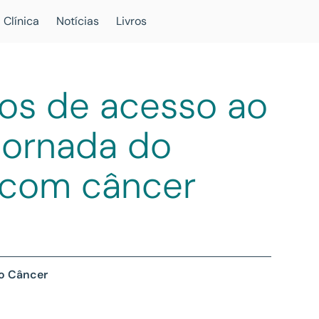
 Clínica
Notícias
Livros
ios de acesso ao
jornada do
 com câncer
 o Câncer