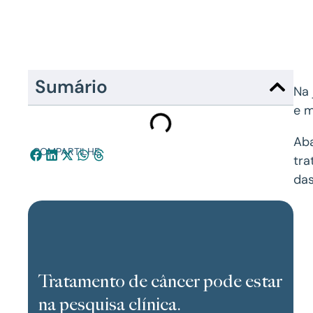
Sumário
Na 
e m
Aba
COMPARTILHE:
tra
das
Tratamento de câncer pode estar
na pesquisa clínica.