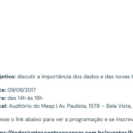
etivo:
discutir a importância dos dados e das novas 
ta:
09/08/2017
ra:
das 14h às 18h
al:
Auditório do Masp | Av. Paulista, 1578 – Bela Vista
sse o link abaixo para ver a programação e se inscre
tps://todosjuntoscontraocancer.com.br/eventos