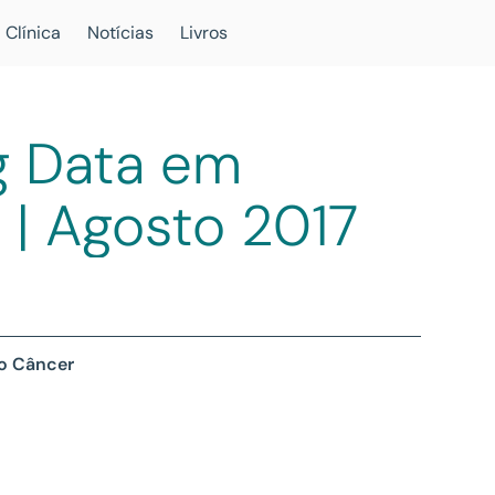
 Clínica
Notícias
Livros
g Data em
 | Agosto 2017
 o Câncer