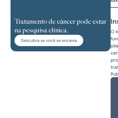
In
Tratamento de câncer pode estar
na pesquisa clínica.
O I
fun
Descubra se você se encaixa
pil
cen
pro
tra
Pub