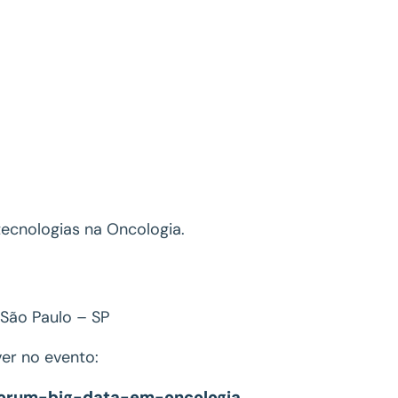
tecnologias na Oncologia.
, São Paulo – SP
ver no evento:
/forum-big-data-em-oncologia