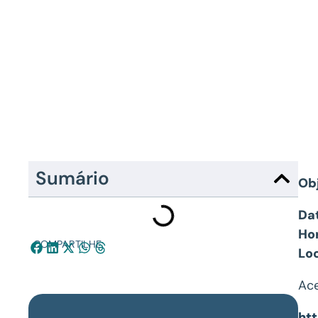
Sumário
Obj
Da
Ho
COMPARTILHE:
Loc
Ace
ht