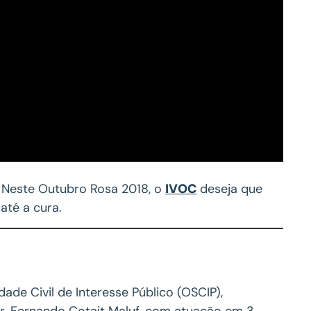
. Neste Outubro Rosa 2018, o
IVOC
deseja que
até a cura.
de Civil de Interesse Público (OSCIP),
Dr. Fernando Cotait Maluf, com atuação em 3