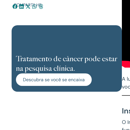
COMPARTILHE:
Tratamento de câncer pode estar
na pesquisa clínica.
A l
Descubra se você se encaixa
voc
In
O I
fun