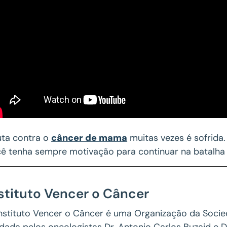
uta contra o
câncer de mama
muitas vezes é sofrida
ê tenha sempre motivação para continuar na batalha 
stituto Vencer o Câncer
nstituto Vencer o Câncer é uma Organização da Socieda
dada pelos oncologistas Dr. Antonio Carlos Buzaid e 