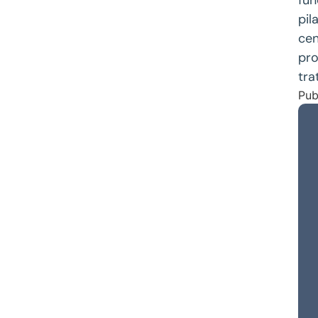
pil
cen
pro
tra
Pub