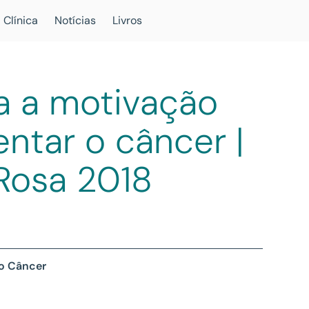
 Clínica
Notícias
Livros
a a motivação
entar o câncer |
Rosa 2018
 o Câncer