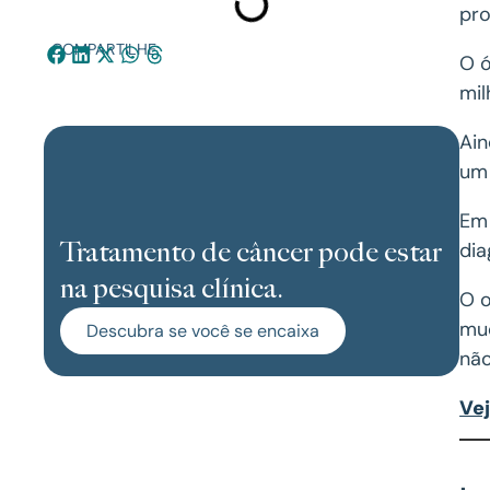
pro
COMPARTILHE:
O ó
mil
Ain
um 
Em 
Tratamento de câncer pode estar
dia
na pesquisa clínica.
O o
mud
Descubra se você se encaixa
não
Vej