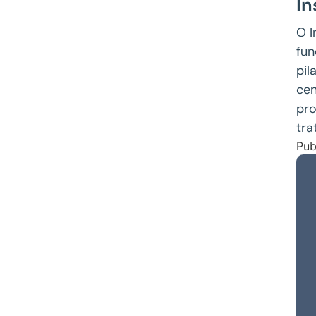
In
O I
fun
pil
cen
pro
tra
Pub