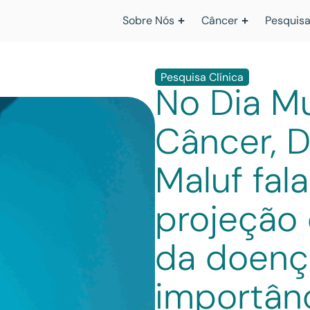
Sobre Nós
Câncer
Pesquisa
Pesquisa Clínica
No Dia M
Câncer, 
Maluf fal
projeção
da doenç
importân