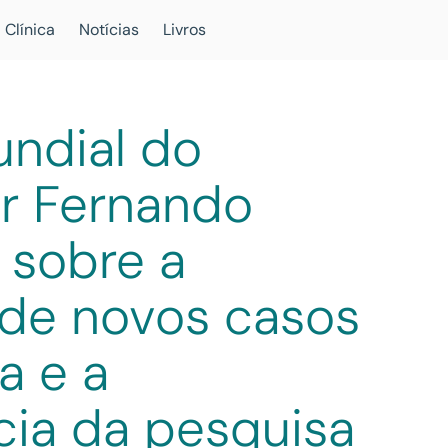
 Clínica
Notícias
Livros
undial do
Dr Fernando
a sobre a
 de novos casos
a e a
cia da pesquisa