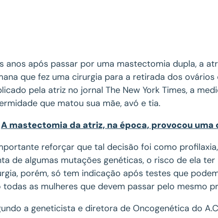
s anos após passar por uma mastectomia dupla, a atr
ana que fez uma cirurgia para a retirada dos ovário
licado pela atriz no jornal The New York Times, a m
ermidade que matou sua mãe, avó e tia.
A mastectomia da atriz, na época, provocou uma c
mportante reforçar que tal decisão foi como profilaxia,
ta de algumas mutações genéticas, o risco de ela te
urgia, porém, só tem indicação após testes que podem 
 todas as mulheres que devem passar pelo mesmo p
undo a geneticista e diretora de Oncogenética do A.C