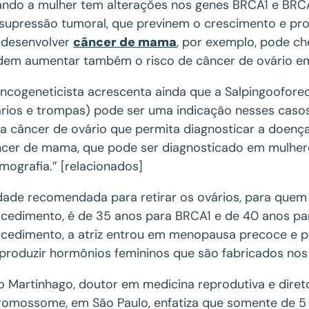
ndo a mulher tem alterações nos genes BRCA1 e BRCA
supressão tumoral, que previnem o crescimento e prol
 desenvolver
câncer de mama
, por exemplo, pode c
em aumentar também o risco de câncer de ovário em
ncogeneticista acrescenta ainda que a Salpingooforect
rios e trompas) pode ser uma indicação nesses caso
a câncer de ovário que permita diagnosticar a doença 
cer de mama, que pode ser diagnosticado em mulhere
ografia.” [relacionados]
dade recomendada para retirar os ovários, para quem
cedimento, é de 35 anos para BRCA1 e de 40 anos 
cedimento, a atriz entrou em menopausa precoce e po
produzir hormônios femininos que são fabricados nos 
o Martinhago, doutor em medicina reprodutiva e direto
omossome, em São Paulo, enfatiza que somente de 5