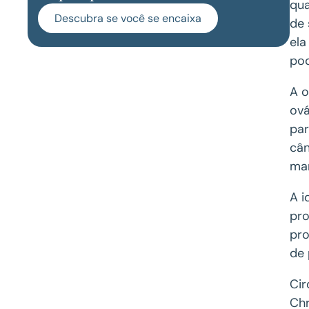
qua
Descubra se você se encaixa
de 
ela
pod
A o
ová
par
cân
mam
A i
pro
pro
de 
Cir
Chr