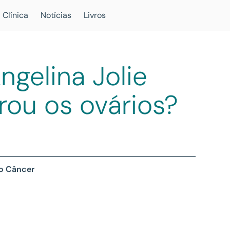
 Clínica
Notícias
Livros
ngelina Jolie
irou os ovários?
 o Câncer