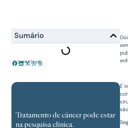
Sumário
Doi
sem
pub
enf
COMPARTILHE:
É i
con
cir
são
Tratamento de câncer pode estar
Seg
na pesquisa clínica.