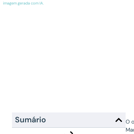
imagem gerada com IA.
Sumário
O o
Mar