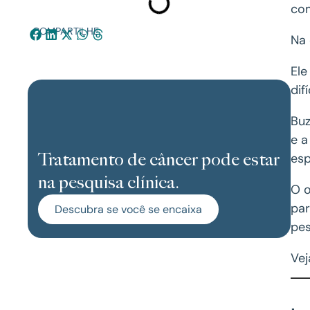
com
COMPARTILHE:
Na 
Ele
dif
Buz
e a
Tratamento de câncer pode estar
esp
na pesquisa clínica.
O o
par
Descubra se você se encaixa
pes
Vej