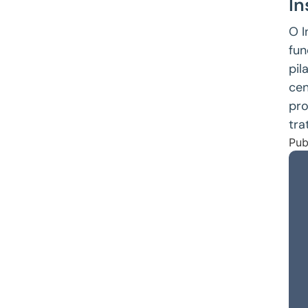
In
O I
fun
pil
cen
pro
tra
Pub