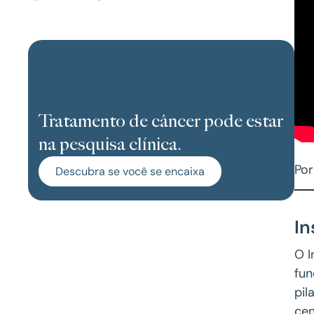
Tratamento de câncer pode estar
na pesquisa clínica.
Por
Descubra se você se encaixa
In
O I
fun
pil
cen