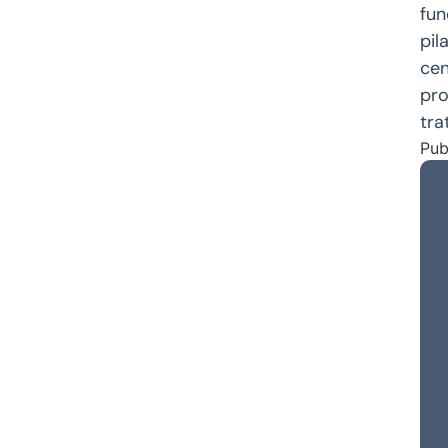
fun
pil
cen
pro
tra
Pub