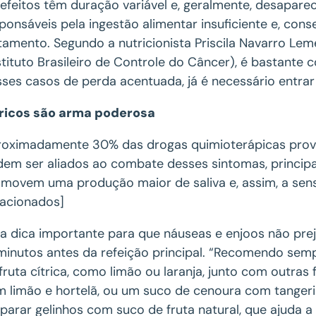
efeitos têm duração variável e, geralmente, desapa
ponsáveis pela ingestão alimentar insuficiente e, co
tamento. Segundo a nutricionista Priscila Navarro L
stituto Brasileiro de Controle do Câncer), é bastante
ses casos de perda acentuada, já é necessário entra
tricos são arma poderosa
oximadamente 30% das drogas quimioterápicas prov
em ser aliados ao combate desses sintomas, principal
movem uma produção maior de saliva e, assim, a sen
lacionados]
 dica importante para que náuseas e enjoos não prej
minutos antes da refeição principal. “Recomendo sem
fruta cítrica, como limão ou laranja, junto com outra
 limão e hortelã, ou um suco de cenoura com tangerin
parar gelinhos com suco de fruta natural, que ajuda a 