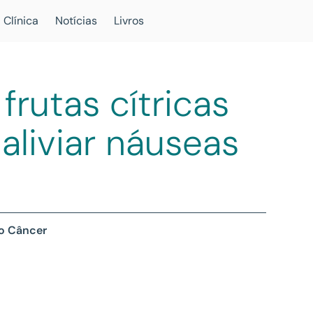
 Clínica
Notícias
Livros
frutas cítricas
aliviar náuseas
 o Câncer