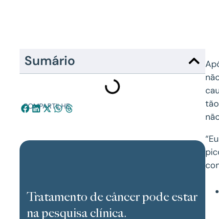
Sumário
Apó
não
cau
tão
COMPARTILHE:
não
“Eu
pic
com
Tratamento de câncer pode estar
na pesquisa clínica.