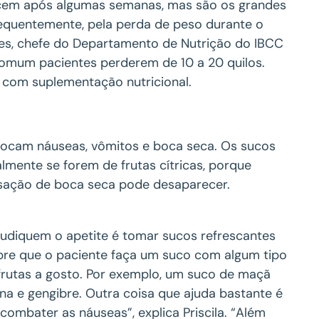
recem após algumas semanas, mas são os grandes
nsequentemente, pela perda de peso durante o
emes, chefe do Departamento de Nutrição do IBCC
 comum pacientes perderem de 10 a 20 quilos.
r com suplementação nutricional.
ocam náuseas, vômitos e boca seca. Os sucos
mente se forem de frutas cítricas, porque
sação de boca seca pode desaparecer.
udiquem o apetite é tomar sucos refrescantes
pre que o paciente faça um suco com algum tipo
s frutas a gosto. Por exemplo, um suco de maçã
a e gengibre. Outra coisa que ajuda bastante é
combater as náuseas”, explica Priscila. “Além