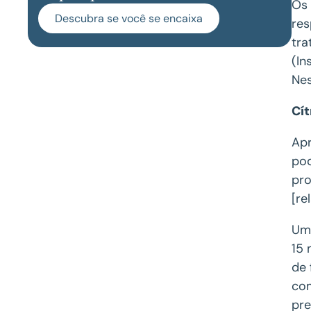
Os 
Descubra se você se encaixa
res
tra
(In
Nes
Cí
Apr
pod
pro
[re
Uma
15 
de 
com
pre