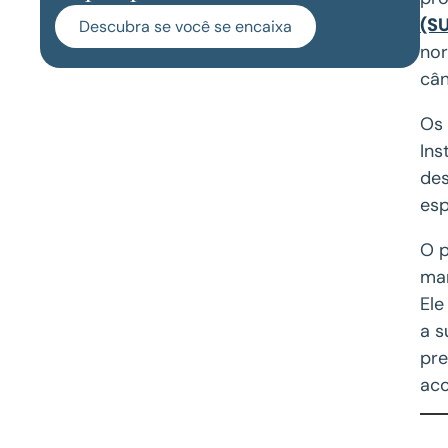
(S
Descubra se você se encaixa
nor
cân
Os 
Ins
des
esp
O p
mar
Ele
a s
pre
aco