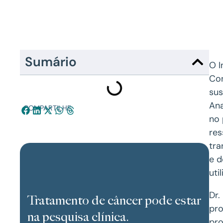
Sumário
O I
Con
sus
Ana
COMPARTILHE:
no 
res
tra
e 
uti
Dr.
Tratamento de câncer pode estar
pro
na pesquisa clínica.
pro