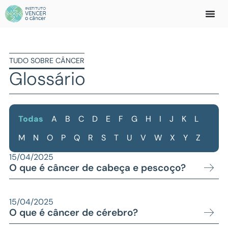
TUDO SOBRE
CÂNCER
Glossário
Todas
A
B
C
D
E
F
G
H
I
J
K
L
M
N
O
P
Q
R
S
T
U
V
W
X
Y
Z
15/04/2025
O que é câncer de cabeça e pescoço?
15/04/2025
O que é câncer de cérebro?