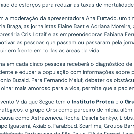
nião de esforços para reduzir as taxas de mortalidade
 a moderação da apresentadora Ana Furtado, um ti
ia Braga, as jornalistas Elaine Bast e Adriana Moreira,
resária Cris Lotaif e as empreendedoras Fabiana F
otivar as pessoas que passam ou passaram pela jorna
uir em frente em todas as áreas da vida.
a em cada cinco pessoas receberá o diagnóstico de c
iente e educar a população com informações sobre p
onio Buzaid. Para Fernando Maluf, debater os obstácu
olhar mais amoroso para a vida, permite que a pacien
vento Vida que Segue tem o
Instituto Protea
e o
Gru
ratégicos, o grupo Orbi como parceiro de mídia, além
causa como Astrazeneca, Roche, Daiichi Sankyo, Libbs,
po Iguatemi, Axiabio, Farabbud, Scarf me, Groupe Barriè
eficência Portuguesa de São Paulo, Flávia Ferrari, La