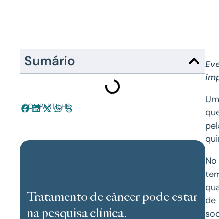
Sumário
Eve
imp
Uma
COMPARTILHE:
qu
pel
qui
No 
tem
qua
Tratamento de câncer pode estar
de 
na pesquisa clínica.
soc