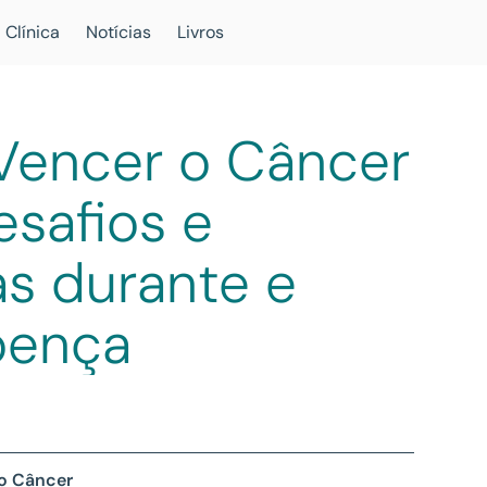
 Clínica
Notícias
Livros
 Vencer o Câncer
safios e
s durante e
oença
 o Câncer