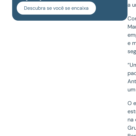
a u
Descubra se você se encaixa
Com
Mar
emp
e m
seg
“Um
pac
Ant
um 
O e
est
na 
Gru
Ben