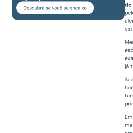
de 
Descubra se você se encaixa
pel
ale
est
Men
esp
exa
já 
Sua
hom
tum
pri
Em 
mai
ama