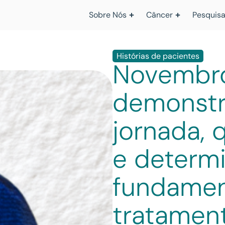
Sobre Nós
Câncer
Pesquisa
Histórias de pacientes
Novembro
demonstr
jornada, 
e determ
fundamen
tratamen