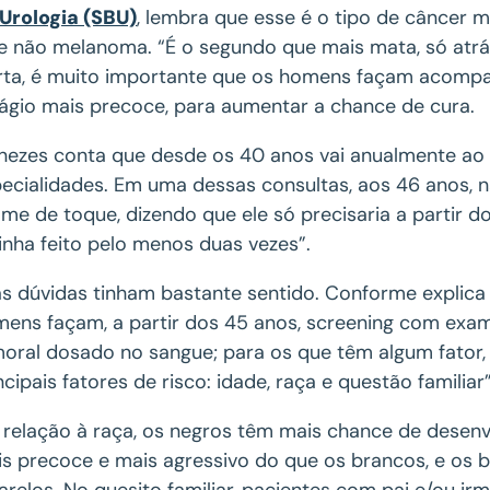
Urologia (SBU)
, lembra que esse é o tipo de cânce
e não melanoma. “É o segundo que mais mata, só atr
rta, é muito importante que os homens façam acomp
ágio mais precoce, para aumentar a chance de cura.
ezes conta que desde os 40 anos vai anualmente ao 
ecialidades. Em uma dessas consultas, aos 46 anos, 
me de toque, dizendo que ele só precisaria a partir 
tinha feito pelo menos duas vezes”.
s dúvidas tinham bastante sentido. Conforme explic
ens façam, a partir dos 45 anos, screening com exam
oral dosado no sangue; para os que têm algum fator,
ncipais fatores de risco: idade, raça e questão familiar”
relação à raça, os negros têm mais chance de desenv
s precoce e mais agressivo do que os brancos, e os 
relos. No quesito familiar, pacientes com pai e/ou 