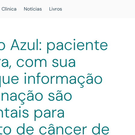
 Clínica
Notícias
Livros
 Azul: paciente
a, com sua
que informação
inação são
tais para
to de câncer de