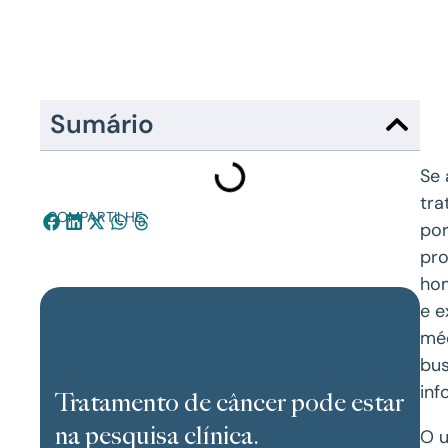
Sumário
Se 
tra
COMPARTILHE:
por
pr
hom
e e
méd
bus
inf
Tratamento de câncer pode estar
na pesquisa clínica.
O u