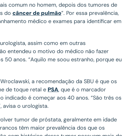
r mais comum no homem, depois dos tumores de
ás do
câncer de pulmão
”. Por essa prevalência,
anhamento médico e exames para identificar em
urologista, assim como em outras
não entendeu o motivo do médico não fazer
dos 50 anos. “Aquilo me soou estranho, porque eu
a Wroclawski, a recomendação da SBU é que os
e de toque retal e
PSA
, que é o marcador
 o indicado é começar aos 40 anos. “São três os
, avisa o urologista.
olver tumor de próstata, geralmente em idade
brancos têm maior prevalência dos que os
irmão com histórico desse tumor possuem mais do