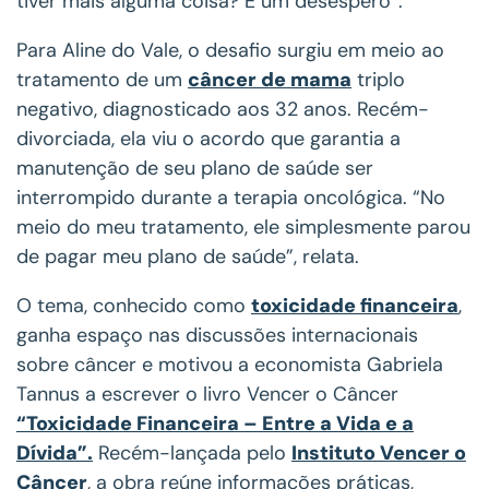
tiver mais alguma coisa? É um desespero”.
Para Aline do Vale, o desafio surgiu em meio ao
tratamento de um
câncer de mama
triplo
negativo, diagnosticado aos 32 anos. Recém-
divorciada, ela viu o acordo que garantia a
manutenção de seu plano de saúde ser
interrompido durante a terapia oncológica. “No
meio do meu tratamento, ele simplesmente parou
de pagar meu plano de saúde”, relata.
O tema, conhecido como
toxicidade financeira
,
ganha espaço nas discussões internacionais
sobre câncer e motivou a economista Gabriela
Tannus a escrever o livro Vencer o Câncer
“Toxicidade Financeira – Entre a Vida e a
Dívida”.
Recém-lançada pelo
Instituto Vencer o
Câncer
, a obra reúne informações práticas,