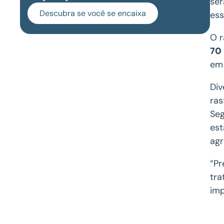
ser
Descubra se você se encaixa
ess
O r
70 
em 
Div
ras
Seg
est
agr
“Pr
tra
imp