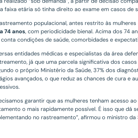
á realizado “sob demanda”, a partir de decisão compar
a faixa etária só tinha direito ao exame em casos de s
astreamento populacional, antes restrito às mulheres
a 74 anos
, com periodicidade bienal. Acima dos 74 an
conta condições de saúde, comorbidades e expectati
ersas entidades médicas e especialistas da área def
treamento, já que uma parcela significativa dos casos
undo o próprio Ministério da Saúde, 37% dos diagnó
ágios avançados, o que reduz as chances de cura e 
essivos.
ecisamos garantir que as mulheres tenham acesso ao
tamento o mais rapidamente possível. É isso que dá
lementando no rastreamento”, afirmou o ministro da 