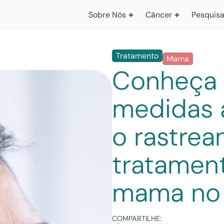
Sobre Nós
Câncer
Pesquisa
Tratamento
Mama
Conheça 
medidas 
o rastre
tratamen
mama no
COMPARTILHE: