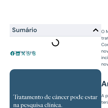
Sumário
O M
tr
Con
nov
COMPARTILHE:
inc
nov
A
A p
Tratamento de câncer pode estar
ter
na pesquisa clínica.