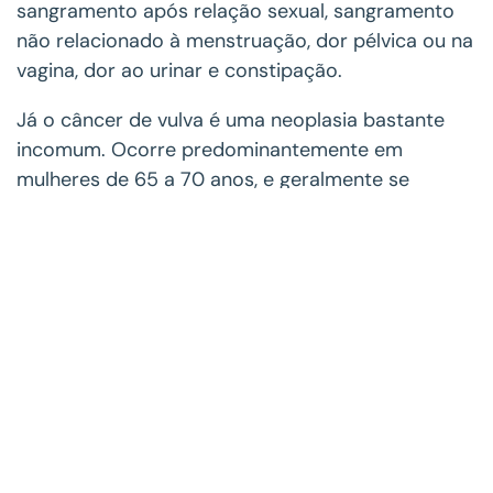
sangramento após relação sexual, sangramento
não relacionado à menstruação, dor pélvica ou na
vagina, dor ao urinar e constipação.
Já o câncer de vulva é uma neoplasia bastante
incomum. Ocorre predominantemente em
mulheres de 65 a 70 anos, e geralmente se
apresenta como uma úlcera ou placa.
Habitualmente, se desenvolve de uma forma lenta
durante vários anos.
Os fatores de risco ainda são desconhecidos,
mas novamente o HPV se apresenta como um
fator. Outros incluem mulheres imunossuprimidas;
com história prévia de lesões vulvares pré-
cancerígenas ou lesões de pele envolvendo a
vulva; pacientes que tiveram câncer cervical;